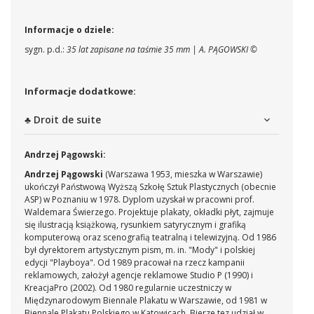
Informacje o dziele:
sygn. p.d.:
35 lat zapisane na taśmie 35 mm | A. PĄGOWSKI ©
Informacje dodatkowe:
♣ Droit de suite
Andrzej Pągowski:
Andrzej Pągowski
(Warszawa 1953, mieszka w Warszawie)
ukończył Państwową Wyższą Szkołę Sztuk Plastycznych (obecnie
ASP) w Poznaniu w 1978. Dyplom uzyskał w pracowni prof.
Waldemara Świerzego. Projektuje plakaty, okładki płyt, zajmuje
się ilustracją książkową, rysunkiem satyrycznym i grafiką
komputerową oraz scenografią teatralną i telewizyjną. Od 1986
był dyrektorem artystycznym pism, m. in. "Mody" i polskiej
edycji "Playboya". Od 1989 pracował na rzecz kampanii
reklamowych, założył agencje reklamowe Studio P (1990) i
KreacjaPro (2002). Od 1980 regularnie uczestniczy w
Międzynarodowym Biennale Plakatu w Warszawie, od 1981 w
Biennale Plakatu Polskiego w Katowicach. Bierze tez udział w