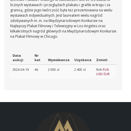
licznych wystawach i przeglądach plakatu i grafiki w kraju i za
granicą, gdzie jego twórczość była też prezentowana na wielu
wystawach indywidualnych. Jest laureatem wielu nagród
zdobywanych m. in. na Międzynarodowym Konkursie na
Najlepszy Plakat Filmowy i Telewizyjny w Los Angeles oraz
kilkakrotnych nagród głównych na Międzynarodowym Konkursie
na Plakat Filmowy w Chicago.
Data
Nr
aukcji
kat
Wywoławcza
Uzyskana
Zmień:
2026-04-19
46
2 000 zł
2 400 zł
N/A
PLN
USD
EUR