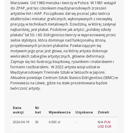
Warszawie. Od 1980 mieszka i tworzy w Polsce. W 1981 wstąpił
do ZPAP, jest też członkiem międzynarodowych zrzeszeń
artystów IAA i AIAP. Początkowo dał się poznać jako twórca
ekslibrisów i miniatur graficznych, wykonywanych z niezwykłą
precyzją w technikach metalowych. Dziedziną, w której zasłynął
najbardziej, jest plakat. Podobnie jak artyści „polskiej szkoły
plakatu” lat 50. i 60. Eidrigevicius tworzy w wypracowanej przez
siebie stylistyce, która dominuje nad funkcjonalną stroną
projektowanych przezeń plakatów. Powtarzającym się
motywem jego prac jest głowa, na której artysta dokonuje
wielorakich zabiegów artystycznych, głównie deformacji.
Zajmuje się też ilustracją książkową, rysunkiem i malarstwem i
formami rzeźbiarskimi. W 2022 artysta wziął udział w
Międzynarodowym Triennale Sztuki w Setouchi w Japonii.
Aktualnie powstaje Centrum Sztuki Stasios Eidrigevičius (SEMC) w
Poniewieżu na Litwie, gdzie na stałe prezentowana będzie
twórczość artysty.
Data
Nr
aukcji
kat
Wywoławcza
Uzyskana
Zmień:
2026-04-19
30
6 000 zł
-
N/A
PLN
USD
EUR