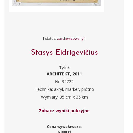
[ status:
zarchiwizowany
]
Stasys Eidrigevičius
Tytuł:
ARCHITEKT, 2011
Nr: 34722
Technika: akryl, marker, płótno
Wymiary: 35 cm x 35 cm
Zobacz wyniki aukcyjne
Cena wywoławcza:
6 000 zł