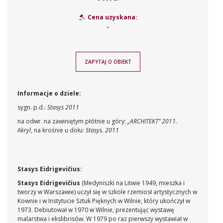
Cena uzyskana:
-
ZAPYTAJ O OBIEKT
Informacje o dziele:
sygn. p.d.:
Stasys 2011
na odwr. na zawiniętym płótnie u góry:
„ARCHITEKT” 2011.
Akryl
, na krośnie u dołu:
Stasys. 2011
Stasys Eidrigevičius:
Stasys Eidrigevičius
(Medyniszki na Litwie 1949, mieszka i
tworzy w Warszawie) uczył się w szkole rzemiosł artystycznych w
Kownie i w Instytucie Sztuk Pięknych w Wilnie, który ukończył w
1973. Debiutował w 1970 w Wilnie, prezentując wystawę
malarstwa i ekslibrisów. W 1979 po raz pierwszy wystawiał w