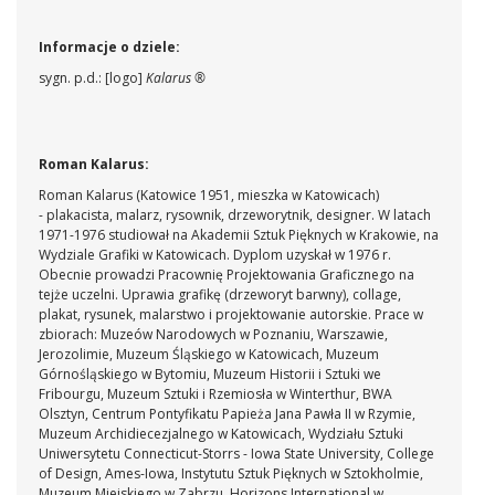
Informacje o dziele:
sygn. p.d.: [logo]
Kalarus ®
Roman Kalarus:
Roman Kalarus (Katowice 1951, mieszka w Katowicach)
- p
lakacista, malarz, rysownik, drzeworytnik, designer.
W latach
1971-1976 studiował na Akademii Sztuk Pięknych w Krakowie, na
Wydziale Grafiki w Katowicach. Dyplom uzyskał w 1976 r.
Obecnie prowadzi Pracownię Projektowania Graficznego na
tejże uczelni. Uprawia grafikę (drzeworyt barwny), collage,
plakat, rysunek, malarstwo i projektowanie autorskie. Prace w
zbiorach: Muzeów Narodowych w Poznaniu, Warszawie,
Jerozolimie, Muzeum Śląskiego w Katowicach, Muzeum
Górnośląskiego w Bytomiu, Muzeum Historii i Sztuki we
Fribourgu, Muzeum Sztuki i Rzemiosła w Winterthur, BWA
Olsztyn, Centrum Pontyfikatu Papieża Jana Pawła II w Rzymie,
Muzeum Archidiecezjalnego w Katowicach, Wydziału Sztuki
Uniwersytetu Connecticut-Storrs - Iowa State University, College
of Design, Ames-Iowa, Instytutu Sztuk Pięknych w Sztokholmie,
Muzeum Miejskiego w Zabrzu, Horizons International w