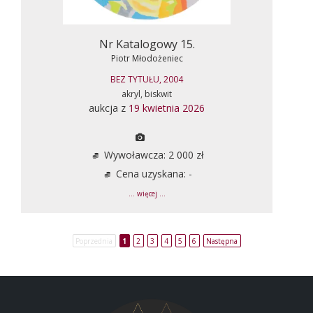
Nr Katalogowy 15.
Piotr Młodożeniec
BEZ TYTUŁU, 2004
akryl, biskwit
aukcja z
19 kwietnia 2026
Wywoławcza: 2 000 zł
Cena uzyskana: -
... więcej ...
Poprzednia
1
2
3
4
5
6
Następna