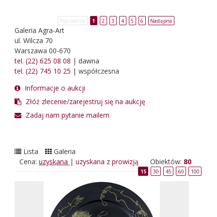
Poprzednia
1
2
3
4
5
6
Następna
Galeria Agra-Art
ul. Wilcza 70
Warszawa 00-670
tel. (22) 625 08 08
| dawna
tel. (22) 745 10 25
| współczesna
Informacje o aukcji
Złóż zlecenie/zarejestruj się na aukcję
Zadaj nam pytanie mailem
Lista
Galeria
Cena:
uzyskana
|
uzyskana z prowizją
Obiektów:
80
15
30
45
60
100