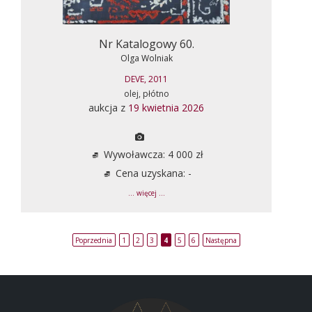
Nr Katalogowy 60.
Olga Wolniak
DEVE, 2011
olej, płótno
aukcja z
19 kwietnia 2026
Wywoławcza: 4 000 zł
Cena uzyskana: -
... więcej ...
Poprzednia
1
2
3
4
5
6
Następna