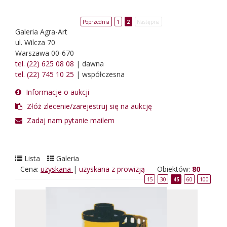
Poprzednia
1
2
Następna
Galeria Agra-Art
ul. Wilcza 70
Warszawa 00-670
tel. (22) 625 08 08
| dawna
tel. (22) 745 10 25
| współczesna
Informacje o aukcji
Złóż zlecenie/zarejestruj się na aukcję
Zadaj nam pytanie mailem
Lista
Galeria
Cena:
uzyskana
|
uzyskana z prowizją
Obiektów:
80
15
30
45
60
100