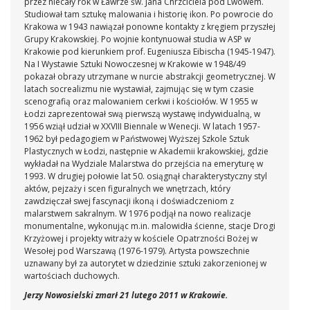
przez niecały rok w Ławrze św. Jana Chrzciciela pod Lwowem.
Studiował tam sztukę malowania i historię ikon. Po powrocie do
Krakowa w 1943 nawiązał ponowne kontakty z kręgiem przyszłej
Grupy Krakowskiej. Po wojnie kontynuował studia w ASP w
Krakowie pod kierunkiem prof. Eugeniusza Eibischa (1945-1947).
Na I Wystawie Sztuki Nowoczesnej w Krakowie w 1948/49
pokazał obrazy utrzymane w nurcie abstrakcji geometrycznej. W
latach socrealizmu nie wystawiał, zajmując się w tym czasie
scenografią oraz malowaniem cerkwi i kościołów. W 1955 w
Łodzi zaprezentował swą pierwszą wystawę indywidualną, w
1956 wziął udział w XXVIII Biennale w Wenecji. W latach 1957-
1962 był pedagogiem w Państwowej Wyższej Szkole Sztuk
Plastycznych w Łodzi, następnie w Akademii krakowskiej, gdzie
wykładał na Wydziale Malarstwa do przejścia na emeryturę w
1993. W drugiej połowie lat 50. osiągnął charakterystyczny styl
aktów, pejzaży i scen figuralnych we wnętrzach, który
zawdzięczał swej fascynacji ikoną i doświadczeniom z
malarstwem sakralnym. W 1976 podjął na nowo realizacje
monumentalne, wykonując m.in. malowidła ścienne, stacje Drogi
Krzyżowej i projekty witraży w kościele Opatrzności Bożej w
Wesołej pod Warszawą (1976-1979). Artysta powszechnie
uznawany był za autorytet w dziedzinie sztuki zakorzenionej w
wartościach duchowych.
Jerzy Nowosielski zmarł 21 lutego 2011 w Krakowie.