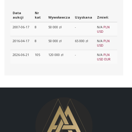
Data
Nr
aukcji
kat
Wywoławcza
Uzyskana
Zmień:
2007-06-17
8
50 000 zł
-
N/A
PLN
USD
2016-04-17
8
50 000 zł
65 000 zł
N/A
PLN
USD
2026-06-21
105
120 000 zł
-
N/A
PLN
USD
EUR