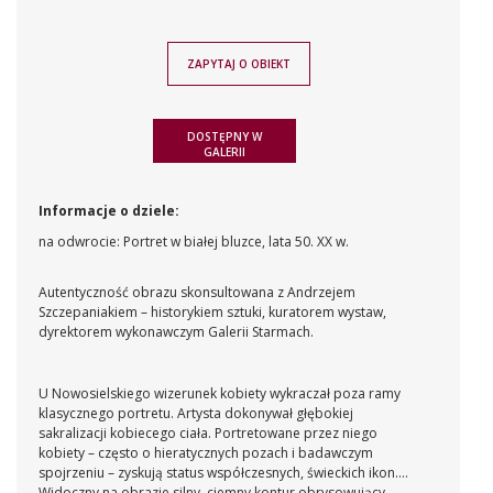
ZAPYTAJ O OBIEKT
DOSTĘPNY W
GALERII
Informacje o dziele:
na odwrocie: Portret w białej bluzce, lata 50. XX w.
Autentyczność obrazu skonsultowana z Andrzejem
Szczepaniakiem – historykiem sztuki, kuratorem wystaw,
dyrektorem wykonawczym Galerii Starmach.
U Nowosielskiego wizerunek kobiety wykraczał poza ramy
klasycznego portretu. Artysta dokonywał głębokiej
sakralizacji kobiecego ciała. Portretowane przez niego
kobiety – często o hieratycznych pozach i badawczym
spojrzeniu – zyskują status współczesnych, świeckich ikon.
Widoczny na obrazie silny, ciemny kontur obrysowujący