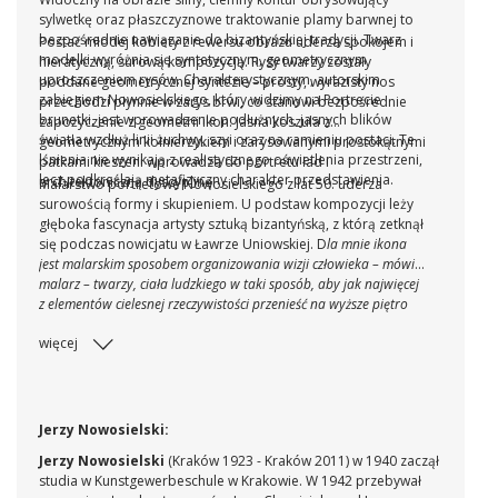
sylwetkę oraz płaszczyznowe traktowanie plamy barwnej to
bezpośrednie nawiązanie do bizantyńskiej tradycji. Twarz
Postać młodej kobiety z rewersu obrazu uderza spokojem i
modelki wyróżnia się syntetycznym, geometrycznym
hieratyczną, surową kompozycją. Rysy twarzy zostały
uproszczeniem rysów. Charakterystycznym, autorskim
poddane geometrycznej syntezie – prosty, wyrazisty nos
zabiegiem Nowosielskiego, który widzimy na Portrecie
przechodzi płynnie w zarys brwi, co stanowi bezpośrednie
brunetki, jest wprowadzenie podłużnych, jasnych blików
zapożyczenie z geometrii ikon. Jasna koszula z
światła wzdłuż linii żuchwy, szyi oraz na ramieniu postaci. Te
geometrycznym kołnierzykiem i zarysowanymi prostokątnymi
lśnienia nie wynikają z realistycznego oświetlenia przestrzeni,
patkami kieszeni wprowadza do portretu ład i
lecz podkreślają metafizyczny charakter przedstawienia.
architektoniczną dyscyplinę.
Malarstwo portretowe Nowosielskiego z lat 50. uderza
surowością formy i skupieniem. U podstaw kompozycji leży
głęboka fascynacja artysty sztuką bizantyńską, z którą zetknął
się podczas nowicjatu w Ławrze Uniowskiej. D
la mnie ikona
jest malarskim sposobem organizowania wizji człowieka – mówi
malarz – twarzy, ciała ludzkiego w taki sposób, aby jak najwięcej
z elementów cielesnej rzeczywistości przenieść na wyższe piętro
świadomości duchowej człowieka.
(cyt. za:
Wokół ikony.
więcej
Rozmowy z Jerzym Nowosielskim,
Zbigniew Podgórzec, Jerzy
Nowosielski, Instytut Wydawniczy PAX, Warszawa 1985, s. 21)
Jerzy Nowosielski:
Jerzy Nowosielski
(Kraków 1923 - Kraków 2011) w 1940 zaczął
studia w Kunstgewerbeschule w Krakowie. W 1942 przebywał