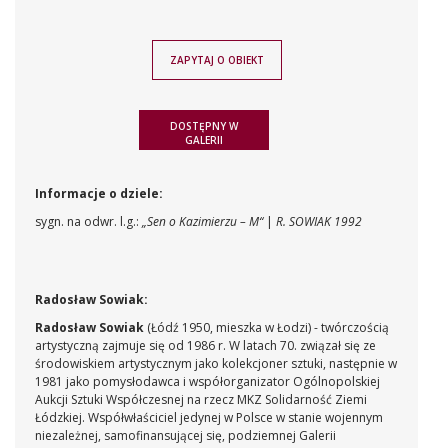
ZAPYTAJ O OBIEKT
DOSTĘPNY W
GALERII
Informacje o dziele:
sygn. na odwr. l.g.:
„Sen o Kazimierzu – M“
|
R. SOWIAK 1992
Radosław Sowiak:
Radosław Sowiak
(Łódź 1950, mieszka w Łodzi) - twórczością
artystyczną zajmuje się od 1986 r. W latach 70. związał się ze
środowiskiem artystycznym jako kolekcjoner sztuki, następnie w
1981 jako pomysłodawca i współorganizator Ogólnopolskiej
Aukcji Sztuki Współczesnej na rzecz MKZ Solidarność Ziemi
Łódzkiej. Współwłaściciel jedynej w Polsce w stanie wojennym
niezależnej, samofinansującej się, podziemnej Galerii