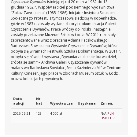
Czyszczenie Dywanów
istniejącej od 20 marca 1982 do 13
grudnia 1982 r. Współwłaściciel podziemnego wydawnictwa
"Zakaz Zawracania" (1985–1986). Inicjator Instytutu Sztuki im.
Społecznego Protestu z tymczasową siedzibą w Kopenhadze,
gdzie w 1983 r. zostały wysłane zbiory i dokumentacja Galerii
Czyszczenie Dywanów. Prace wróciły do Polski i następnie
zostały przekazane Muzeum Sztuki w Łodzi. W 2011 r. zostały
zaprezentowane wraz z pracami Adama Paczkowskiego i
Radosława Sowiaka na Wystawie Czyszczenie Dywanów, która
odbyła się w ramach Festiwalu Sztuka i Dokumentacja. W 2011 r.
odbyła się również wystawa „Dywaniarze chcecie kurwa dzieł,
zróbta se sami” – Archiwa Galerii Czyszczenie dywanów,
malarstwo Radosława Sowiaka „Sen o Kazimierzu M.” w Centrum
Kultury Koneser. Jego prace w zbiorach Muzeum Sztuki w Łodzi,
oraz w kolekcjach prywatnych.
Data
Nr
aukcji
kat
Wywoławcza
Uzyskana
Zmień:
2026-06-21
129
4 000 zł
-
N/A
PLN
USD
EUR