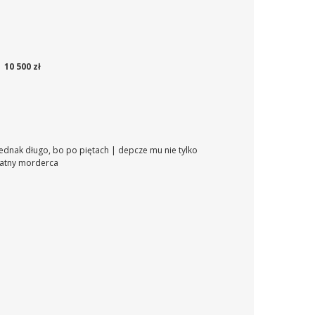
10 500 zł
 jednak długo, bo po piętach | depcze mu nie tylko
płatny morderca