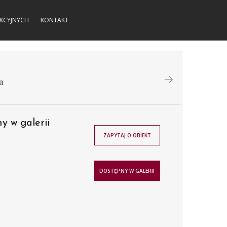
KCYJNYCH
KONTAKT
a
y w galerii
ZAPYTAJ O OBIEKT
DOSTĘPNY W GALERII