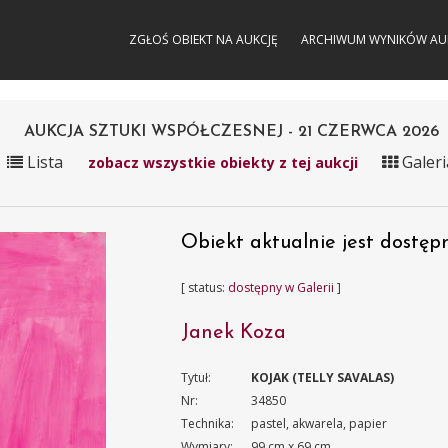
ZGŁOŚ OBIEKT NA AUKCJĘ
ARCHIWUM WYNIKÓW AU
AUKCJA SZTUKI WSPÓŁCZESNEJ - 21 CZERWCA 2026
Lista
Galeri
zobacz wszystkie obiekty z tej aukcji
Obiekt aktualnie jest dostępn
[ status:
dostępny w Galerii
]
Janek Koza
Tytuł:
KOJAK (TELLY SAVALAS)
Nr:
34850
Technika:
pastel, akwarela, papier
Wymiary:
99 cm x 69 cm