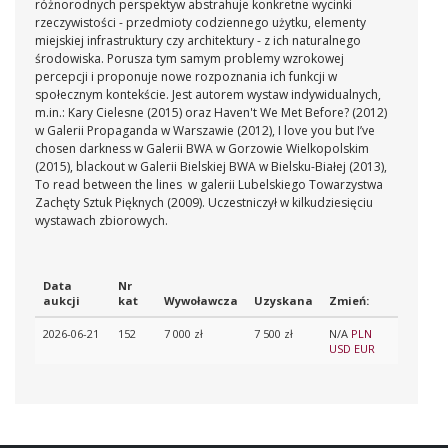
różnorodnych perspektyw abstrahuje konkretne wycinki
rzeczywistości - przedmioty codziennego użytku, elementy
miejskiej infrastruktury czy architektury - z ich naturalnego
środowiska. Porusza tym samym problemy wzrokowej
percepcji i proponuje nowe rozpoznania ich funkcji w
społecznym kontekście. Jest autorem wystaw indywidualnych,
m.in.: Kary Cielesne (2015) oraz Haven't We Met Before? (2012)
w Galerii Propaganda w Warszawie (2012), I love you but I’ve
chosen darkness w Galerii BWA w Gorzowie Wielkopolskim
(2015), blackout w Galerii Bielskiej BWA w Bielsku-Białej (2013),
To read between the lines w galerii Lubelskiego Towarzystwa
Zachęty Sztuk Pięknych (2009). Uczestniczył w kilkudziesięciu
wystawach zbiorowych.
Data
Nr
aukcji
kat
Wywoławcza
Uzyskana
Zmień:
2026-06-21
152
7 000 zł
7 500 zł
N/A
PLN
USD
EUR