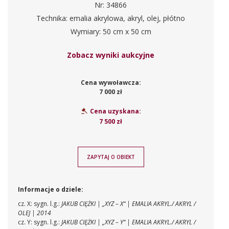
Nr: 34866
Technika: emalia akrylowa, akryl, olej, płótno
Wymiary: 50 cm x 50 cm
Zobacz wyniki aukcyjne
Cena wywoławcza:
7 000 zł
Cena uzyskana:
7 500 zł
ZAPYTAJ O OBIEKT
Informacje o dziele:
cz. X: sygn. l.g.:
JAKUB CIĘŻKI | „XYZ – X“ | EMALIA AKRYL./ AKRYL /
OLEJ | 2014
cz. Y: sygn. l.g.:
JAKUB CIĘŻKI | „XYZ – Y“ | EMALIA AKRYL./ AKRYL /