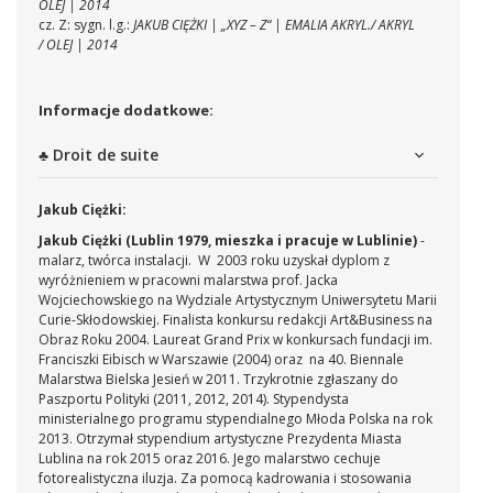
OLEJ | 2014
cz. Z: sygn. l.g.:
JAKUB CIĘŻKI | „XYZ – Z“ | EMALIA AKRYL./ AKRYL
/ OLEJ | 2014
Informacje dodatkowe:
♣ Droit de suite
Jakub Ciężki:
Jakub Ciężki (Lublin 1979, mieszka i pracuje w Lublinie)
-
malarz, twórca instalacji. W 2003 roku uzyskał dyplom z
wyróżnieniem w pracowni malarstwa prof. Jacka
Wojciechowskiego na Wydziale Artystycznym Uniwersytetu Marii
Curie-Skłodowskiej. Finalista konkursu redakcji Art&Business na
Obraz Roku 2004. Laureat Grand Prix w konkursach fundacji im.
Franciszki Eibisch w Warszawie (2004) oraz na 40. Biennale
Malarstwa Bielska Jesień w 2011. Trzykrotnie zgłaszany do
Paszportu Polityki (2011, 2012, 2014). Stypendysta
ministerialnego programu stypendialnego Młoda Polska na rok
2013. Otrzymał stypendium artystyczne Prezydenta Miasta
Lublina na rok 2015 oraz 2016. Jego malarstwo cechuje
fotorealistyczna iluzja. Za pomocą kadrowania i stosowania