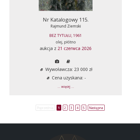
Nr Katalogowy 115.
Rajmund Ziemski
BEZ TYTUŁU, 1961
olej, płótno
aukcja z
21 czerwca 2026
Wywoławcza: 23 000 zł
Cena uzyskana: -
... więcej ...
Poprzednia
1
2
3
4
5
Następna