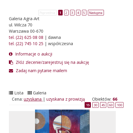
Poprzednia
1
2
3
4
5
Następna
Galeria Agra-Art
ul. Wilcza 70
Warszawa 00-670
tel. (22) 625 08 08
| dawna
tel. (22) 745 10 25
| współczesna
Informacje o aukcji
Złóż zlecenie/zarejestruj się na aukcję
Zadaj nam pytanie mailem
Lista
Galeria
Cena:
uzyskana
|
uzyskana z prowizją
Obiektów:
66
15
30
45
60
100