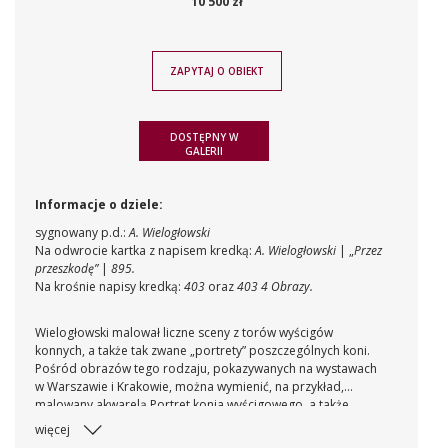
10 500 zł
ZAPYTAJ O OBIEKT
DOSTĘPNY W
GALERII
Informacje o dziele:
sygnowany p.d.:
A. Wielogłowski
Na odwrocie kartka z napisem kredką:
A. Wielogłowski
| „
Przez
przeszkodę”
|
895.
Na krośnie napisy kredką:
403
oraz
403
4 Obrazy.
Wielogłowski malował liczne sceny z torów wyścigów
konnych, a także tak zwane „portrety” poszczególnych koni.
Pośród obrazów tego rodzaju, pokazywanych na wystawach
w Warszawie i Krakowie, można wymienić, na przykład,
malowany akwarelą Portret konia wyścigowego, a także
olejny
Portret konia Aspirant
czy obraz
Azkabad w dniu wielkiej
więcej
nagrody warszawskiej.
Przypuszczać można, że prezentowany