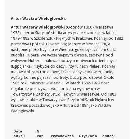
obraz jest tożsamy z płótnem
Wyścig z przeszkodami
, które w
roku 1895 artysta pokazał na wystawie w warszawskim
Towarzystwie Zachęty.
Artur Wacław Wielogłowski:
Literatura:
- J. Wiercińska,
Katalog prac wystawionych w
Towarzystwie Zachęty Sztuk Pięknych w Warszawie w latach
Artur Wacław Wielogłowski
(Odonów 1860 - Warszawa
1860-1914
, Wrocław-Warszawa-Kraków 1969, ss. 402, 403.
1933) - herbu Starykoń studia artystyczne rozpoczął w latach
1879-1882 w Szkole Sztuk Pięknych w Krakowie. Później, od 1882
przez dwa i pół roku kształcił się jeszcze w Monachium, a
następnie przez trzy lata w Wiedniu, gdzie był uczniem Carla
Rudolfa Hubera. We wcześniejszym okresie, zapewne pod
wpływem Hubera, malował obrazy o motywach orientalnych
(Egipcjanka, Przybycie do oazy, Przy ruinach Philae). Później
malował obrazy rodzajowe, liczne sceny z polowań, konie,
wyścigi konne, pejzaże i portrety. Dużo podróżował. Około
1905 roku mieszkał w Wiedniu. W latach 1882-1929 dość
regularnie pokazywał swoje prace na wystawach w
Towarzystwie Zachęty Sztuk Pięknych w Warszawie. Od 1883
wystawiał także w Towarzystwie Przyjaciół Sztuk Pięknych w
Krakowie; początkowo jako Artur, a od 1894 jako Wacław
Wielogłowski.
Data
Nr
aukcji
kat
Wywoławcza
Uzyskana
Zmień: