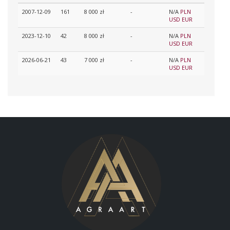
2007-12-09
161
8 000 zł
-
N/A
PLN
USD
EUR
2023-12-10
42
8 000 zł
-
N/A
PLN
USD
EUR
2026-06-21
43
7 000 zł
-
N/A
PLN
USD
EUR