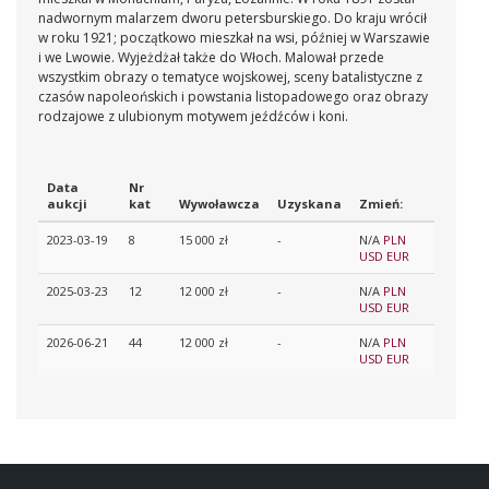
nadwornym malarzem dworu petersburskiego. Do kraju wrócił
w roku 1921; początkowo mieszkał na wsi, później w Warszawie
i we Lwowie. Wyjeżdżał także do Włoch. Malował przede
wszystkim obrazy o tematyce wojskowej, sceny batalistyczne z
czasów napoleońskich i powstania listopadowego oraz obrazy
rodzajowe z ulubionym motywem jeźdźców i koni.
Data
Nr
aukcji
kat
Wywoławcza
Uzyskana
Zmień:
2023-03-19
8
15 000 zł
-
N/A
PLN
USD
EUR
2025-03-23
12
12 000 zł
-
N/A
PLN
USD
EUR
2026-06-21
44
12 000 zł
-
N/A
PLN
USD
EUR