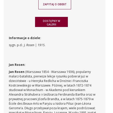
ZAPYTAJ O OBIEKT
DOSTĘPNY W
GALERII
Informacje o dziele:
sygn. p.d.:
J. Rosen | 1915.
Jan Rosen:
Jan Rosen
(Warszawa 1854 - Warszawa 1936), popularny
malarz-batalista, pierwsze lekcje rysunku pobierał już w
dzieciństwie - u Henryka Redlicha w Dreźnie i Franciszka
Kostrzewskiego w Warszawie. Później, w latach 1872-1874
studiował w Monachium - w Akademii pod kierunkiem
Alexandra Strähubera i rzeźbiarza Ferdinanda Bartha oraz w
prywatnej pracowni Józefa Brandta, a w latach 1875-1879 w
École des Beaux-Arts w Paryżu u Isidora Pilsa i Jean-Léona
Gerome’a. Długo przebywał poza krajem, wiele podróżował;
mieszkał w Monachium, Paryżu, Lozannie. W roku 1891 został