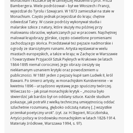
Monachium i kształcił się w tamtejszej Akademii u prof. Fritza
Bambergera. Wiele podróżował – był we Włoszech i Francji,
wyjeżdżał do Tyrolu i Szwajcarii. W 1873 zamieszkał na stałe w
Monachium. Często jednak przejeżdżał do kraju; chętnie
odwiedzał Tatry. W czasie podróży wykonywał studia i
malarskie szkice z natury, które służyły mu później przy
malowaniu obrazów, wykańczanych już w pracowni. Najchętniej
malował krajobrazy górskie, często oświetlone promieniami
zachodzącego słońca. Przedstawiał też pejzaże nadmorskie i
ogrody ze starożytnymi ruinami. Artysta wystawiał w wielu
miastach europejskich, a także w kraju; w Zachęcie w Warszawie
i Towarzystwie Przyjaciół Sztuk Pięknych w Krakowie (w latach
1864-1895 niemal corocznie). Jego obrazy cieszyły się
niekłamanym uznaniem krytyki oraz powodzeniem u
publiczności. W 1881 jeden z pejzaży kupił sam Ludwik II, król
Bawarii. Po śmierci artysty, w monachijskim Kunstvereinie – w
kwietniu 1896 – urządzono wystawę jego spuścizny twórczej.
Wówczas to – jak pisał monachijski krytyk – „można było
stwierdzić jak bardzo był on oddany sztuce. Każde studium
pokazuje, jak potrafił z wielką techniczną umiejętnością oddać
szlachetnie rozumianą, głęboko odczutą naturę [..] wszystkie
przenikał poetyczny urok”. (cyt. za: H.Stępień, M.Liczbińska,
Artyści polscy w środowisku monachijskim w latach 1828-1914.
Materiały źródłowe, Warszawa 1994, s. 97).