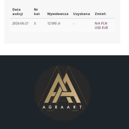
Data
Nr
aukcji
kat
Wywoławcza
Uzyskana
Zmień:
2026-06-21
5
12 000 zł
-
N/A
PLN
USD
EUR