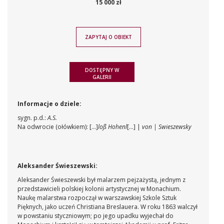
15 000 zł
ZAPYTAJ O OBIEKT
DOSTĘPNY W
GALERII
Informacje o dziele:
sygn. p.d.:
A.S.
Na odwrocie (ołówkiem): [...]
loß Hohenl
[...] |
von | Swieszewsky
Aleksander Świeszewski:
Aleksander Świeszewski był malarzem pejzażystą, jednym z
przedstawicieli polskiej kolonii artystycznej w Monachium.
Naukę malarstwa rozpoczął w warszawskiej Szkole Sztuk
Pięknych, jako uczeń Christiana Breslauera. W roku 1863 walczył
w powstaniu styczniowym; po jego upadku wyjechał do