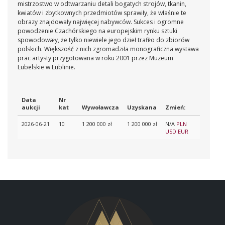
mistrzostwo w odtwarzaniu detali bogatych strojów, tkanin,
kwiatów i zbytkownych przedmiotów sprawiły, że właśnie te
obrazy znajdowały najwięcej nabywców. Sukces i ogromne
powodzenie Czachórskiego na europejskim rynku sztuki
spowodowały, że tylko niewiele jego dzieł trafiło do zbiorów
polskich. Większość z nich zgromadziła monograficzna wystawa
prac artysty przygotowana w roku 2001 przez Muzeum
Lubelskie w Lublinie.
Data
Nr
aukcji
kat
Wywoławcza
Uzyskana
Zmień:
2026-06-21
10
1 200 000 zł
1 200 000 zł
N/A
PLN
USD
EUR