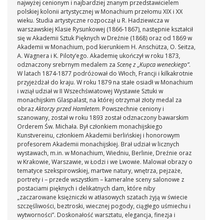
najwyżej cenionym i najbardziej znanym przedstawicielem
polskiej kolonii artystycznej w Monachium przełomu XIX i XX
wieku. Studia artystyczne rozpoczął u R. Hadziewicza w
warszawskiej Klasie Rysunkowej (1866-1867), następnie kształcił
się w Akademii Sztuk Pięknych w Dreźnie (1868) oraz od 1869 w
Akademii w Monachium, pod kierunkiem H. Anschütza, O. Seitza,
A. Wagnera i K. Piloty’ego. Akademię ukończył w roku 1873,
odznaczony srebrnym medalem za
Scenę z
„
Kupca weneckiego”
.
W latach 1874-1877 podróżował do Włoch, Francji i kilkakrotnie
przyjeżdżał do kraju. W roku 1879 na stałe osiadł w Monachium
i wziął udział w II Wszechświatowej Wystawie Sztuki w
monachijskim Glaspalast, na której otrzymał złoty medal za
obraz
Aktorzy przed Hamletem
. Powszechnie ceniony i
szanowany, został w roku 1893 został odznaczony bawarskim
Orderem Św. Michała. Był członkiem monachijskiego
Kunstvereinu, członkiem Akademii berlińskiej i honorowym
profesorem Akademii monachijskiej. Brał udział w licznych
wystawach, m.in. w Monachium, Wiedniu, Berlinie, Dreźnie oraz
w Krakowie, Warszawie, w Łodzi i we Lwowie. Malował obrazy o
tematyce szekspirowskiej, martwe natury, wnętrza, pejzaże,
portrety i – przede wszystkim – kameralne sceny salonowe z
postaciami pięknych i delikatnych dam, które niby
„zaczarowane księżniczki w atłasowych szatach żyją w świecie
szczęśliwości, beztroski, wiecznej pogody, ciągłego uśmiechu i
wytworności”. Doskonałość warsztatu, elegancja, finezja i