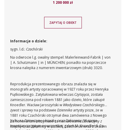
1 200 000 zł
ZAPYTAJ O OBIEKT
Informacje o dziele:
sygn. l.d.:
Czachórski
Na odwrocie l.g. owalny stempel: Malerleinwand-Fabrik | von
| A. Schutzmann | in | MÜNCHEN; ponadto na poprzeczce
krosna nalepka z numerem inwentarzowym (druk): 3320.
Reprodukcja prezentowanego obrazu znalazła się w
monografii artysty opracowanej w 1927 roku przez Henryka
Piątkowskiego. Zatytułowana wówczas
Czytająca
, została
zamieszczona pod rokiem 1881 jako dzieło, które zakupił
Knoedler. Wacław Jaroszyński w
Władysława Czachórskiego
żywot i sprawy
na podstawie
Dziennika
artysty pisze, że w
1881 roku Czachórski otrzymał dwa zamówienia z Nowego
Jorku na
Dziewczynę z książką
oraz Z
akonnicę
. W spisie
Za honorarium otrzymane za namalowanie
Dziewczyny z
inwentaryzacyjnym nowojorskiej galerii M. Knoedler & Co.
książką
oraz
Zakonnicy w stallach
, Czachórski wraz z bratem