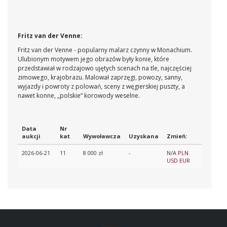
Fritz van der Venne:
Fritz van der Venne - popularny malarz czynny w Monachium.
Ulubionym motywem jego obrazów były konie, które
przedstawiał w rodzajowo ujętych scenach na tle, najczęściej
zimowego, krajobrazu. Malował zaprzęgi, powozy, sanny,
wyjazdy i powroty z polowań, sceny z węgierskiej puszty, a
nawet konne, „polskie“ korowody weselne.
Data
Nr
aukcji
kat
Wywoławcza
Uzyskana
Zmień:
2026-06-21
11
8 000 zł
-
N/A
PLN
USD
EUR