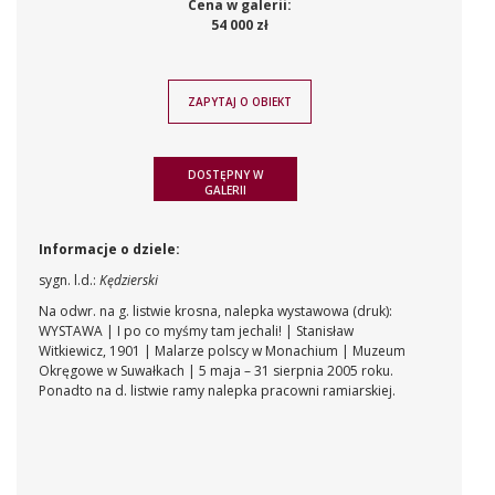
Cena w galerii:
54 000 zł
ZAPYTAJ O OBIEKT
DOSTĘPNY W
GALERII
Informacje o dziele:
sygn. l.d.:
Kędzierski
Na odwr. na g. listwie krosna, nalepka wystawowa (druk):
WYSTAWA | I po co myśmy tam jechali! | Stanisław
Witkiewicz, 1901 | Malarze polscy w Monachium | Muzeum
Okręgowe w Suwałkach | 5 maja – 31 sierpnia 2005 roku.
Ponadto na d. listwie ramy nalepka pracowni ramiarskiej.