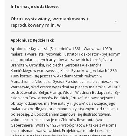
Informacje dodatkowe:
Obraz wystawiany, wzmiankowany i
reprodukowany m.in. w:
Apoloniusz Kędzierski:
Apoloniusz Kędzierski
(Suchedniów 1861 - Warszawa 1939)
-
malarz, akwarelista, rysownik, ilustrator i dekorator - był jednym
z najpopularniejszych artystów warszawskich. Uczeń Józefa
Brandta w Orońsku, Wojciecha Gersona i Aleksandra
Kamińskiego w warszawskiej Klasie Rysunkowej, w latach 1886-
1889 kształcił się jeszcze w Akademii Sztuk Pięknych w
Monachium u Nikolausa Gysisa. Po studiach stale zamieszkał w
Warszawie, skąd często wyjeżdżał na plenery malarskie. W 1902
podróżował do Belgii, Francji, Włoch, Wiednia i Budapesztu. Był
członkiem Tow. Artystów Polskich „Sztuka“. Malował pejzaże i
obrazy rodzajowe, martwe natury i „główki“ dziewczęce. Jego
malarstwo podlegało przemianom stylistycznym - od realizmu
po secesję. Z upodobaniem zajmował się ilustratorstwem,
wykonując m.in. ilustracje do Chłopów Reymonta (wyd.
Geberthnera i Wolfa w 1928). Współpracował także z wieloma
czasopismami warszawskimi. Projektował meble i ceramikę,