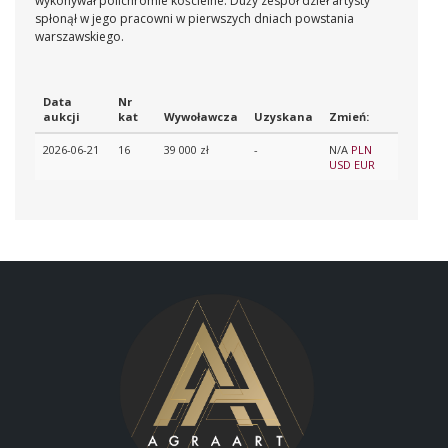
wykonywał polichromie kościelne. Duży zespół dzieł artysty
spłonął w jego pracowni w pierwszych dniach powstania
warszawskiego.
Data
Nr
aukcji
kat
Wywoławcza
Uzyskana
Zmień:
2026-06-21
16
39 000 zł
-
N/A
PLN
USD
EUR