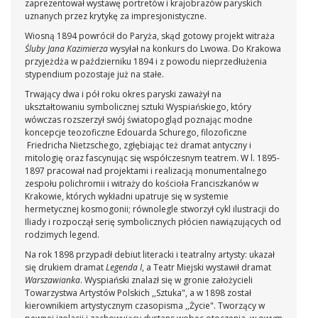
zaprezentował wystawę portretów i krajobrazów paryskich
uznanych przez krytykę za impresjonistyczne.
Wiosną 1894 powrócił do Paryża, skąd gotowy projekt witraża
Śluby Jana Kazimierza
wysyłał na konkurs do Lwowa. Do Krakowa
przyjeżdża w październiku 1894 i z powodu nieprzedłużenia
stypendium pozostaje już na stałe.
Trwający dwa i pół roku okres paryski zaważył na
ukształtowaniu symbolicznej sztuki Wyspiańskiego, który
wówczas rozszerzył swój światopogląd poznając modne
koncepcje teozoficzne Edouarda Schurego, filozoficzne
Friedricha Nietzschego, zgłębiając też dramat antyczny i
mitologię oraz fascynując się współczesnym teatrem. W l. 1895-
1897 pracował nad projektami i realizacją monumentalnego
zespołu polichromii i witraży do kościoła Franciszkanów w
Krakowie, których wykładni upatruje się w systemie
hermetycznej kosmogonii; równolegle stworzył cykl ilustracji do
Iliady i rozpoczął serię symbolicznych płócien nawiązujących od
rodzimych legend.
Na rok 1898 przypadł debiut literacki i teatralny artysty: ukazał
się drukiem dramat
Legenda I
, a Teatr Miejski wystawił dramat
Warszawianka
. Wyspiański znalazł się w gronie założycieli
Towarzystwa Artystów Polskich ,,Sztuka", a w 1898 został
kierownikiem artystycznym czasopisma ,,Życie". Tworzący w