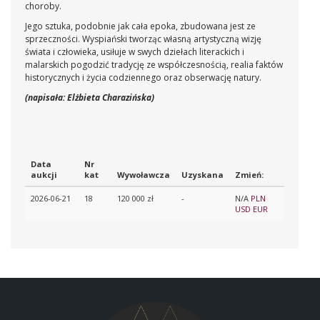
choroby.
Jego sztuka, podobnie jak cała epoka, zbudowana jest ze
sprzeczności. Wyspiański tworząc własną artystyczną wizję
świata i człowieka, usiłuje w swych dziełach literackich i
malarskich pogodzić tradycję ze współczesnością, realia faktów
historycznych i życia codziennego oraz obserwację natury.
(napisała: Elżbieta Charazińska)
Data
Nr
aukcji
kat
Wywoławcza
Uzyskana
Zmień:
2026-06-21
18
120 000 zł
-
N/A
PLN
USD
EUR