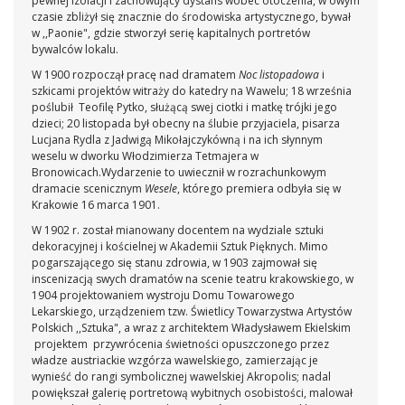
pewnej izolacji i zachowujący dystans wobec otoczenia, w owym
czasie zbliżył się znacznie do środowiska artystycznego, bywał
w ,,Paonie", gdzie stworzył serię kapitalnych portretów
bywalców lokalu.
W 1900 rozpoczął pracę nad dramatem
Noc listopadowa
i
szkicami projektów witraży do katedry na Wawelu; 18 września
poślubił Teofilę Pytko, służącą swej ciotki i matkę trójki jego
dzieci; 20 listopada był obecny na ślubie przyjaciela, pisarza
Lucjana Rydla z Jadwigą Mikołajczykówną i na ich słynnym
weselu w dworku Włodzimierza Tetmajera w
Bronowicach.Wydarzenie to uwiecznił w rozrachunkowym
dramacie scenicznym
Wesele
, którego premiera odbyła się w
Krakowie 16 marca 1901.
W 1902 r. został mianowany docentem na wydziale sztuki
dekoracyjnej i kościelnej w Akademii Sztuk Pięknych. Mimo
pogarszającego się stanu zdrowia, w 1903 zajmował się
inscenizacją swych dramatów na scenie teatru krakowskiego, w
1904 projektowaniem wystroju Domu Towarowego
Lekarskiego, urządzeniem tzw. Świetlicy Towarzystwa Artystów
Polskich ,,Sztuka", a wraz z architektem Władysławem Ekielskim
projektem przywrócenia świetności opuszczonego przez
władze austriackie wzgórza wawelskiego, zamierzając je
wynieść do rangi symbolicznej wawelskiej Akropolis; nadal
powiększał galerię portretową wybitnych osobistości, malował