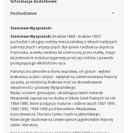
Informacje dodatkowe:
Pochodzenie
Stanisław Wyspiański:
Stanisław Wyspiański
(Kraków 1869 - Kraków 1907)
pochodził z ubogiej rodziny mieszczańskiej o silnych tradycjach
patriotycznych i artystycznych. Był synem rzeźbiarza-snycerza
Franciszka, w wieku siedmiu lat osierocony przez matkę, mając
lat jedenaście został przygarnięty przez jej rodzinę z powodu
postępującego alkoholizmu ojca.
Patriotyczna atmosfera domu wujostwa, ich goście - wybitni
krakowscy uczeni i artyści - wpłynęli na zainteresowania historią
ojczystą, przeszłością Krakowa oraz na ukształtowanie
świadomości i postawy Wyspiańskiego.
Będąc uczniem gimnazjum, zdradzający talent malarski
Wyspiański zapisał się na studia w Szkole Sztuk Pięknych na rok
1884-1885, które podjął po maturze i odbł w latach 1887-1891,
1892-1893, 1894-1895 pod kierunkiem Władysława
Łuszczkiewicza, Floriana Cynka i Izydora Jabłońskiego.
Równolegle studiował na Uniwersytecie Jagiellońskim historię
sztuki i literatury.