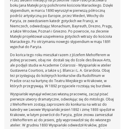
Przez siedem miesięcy na przełomie 1889-1890 pracował u
boku Jana Matejki przy polichromii kościoła Mariackiego. Dzięki
stypendium, w marcu 1890 wyruszył w pierwszą półroczną
podróż artystyczną po Europie, przez Wiedeń, Włochy do
Paryża, ze zwiedzaniem katedr gotyckich we Francji, w
Niemczech, odwiedzając Monachium, Bayreuth, Drezno, Pragę,
a także Wrocław, Poznań i Gniezno. Po powrocie, na zlecenie
Matejki projektował uzupełnienia gotyckich witraży do kościoła
Mariackiego. Po otrzymaniu nowego stypendium w maju 1891
wyjechał do Paryża.
Do końca tego roku mieszkał razem z Józefem Mehofferem w
jednej pracowni, obaj nie dostali się do Ecole des Beaux-Arts,
ale podjęli studia w Academie Colarossi - Wyspiański w atelier
Gustavena Courtiois, a także u J. Blanca i L. A. Girardota. Obaj
też przystępują do kolejnych konkursów dla Rudolfinum w
Pradze oraz na kurtynę do Teatru Miejskiego w Krakowie, w
których przegrywają. W 1892 przyjaciele rozstają się burzliwie.
Wyspiański wynajął wówczas własną pracownię, zaczął pisać
pierwsze utwory dramatyczne, odwołując się do mitologii. Obaj
z Mehofferem zostają zaproszeni do konkursu na witraż do
katedry we Lwowie Wyspiański jesień 1892 i zimę 1893 spędził w
Krakowie, w lutym powrócił do Paryża, gdzie znowu zamieszkał
z Mehofferem aż do jesieni, gdy wyprowadził się do własnego
atelier. W grudniu 1893 Wyspiański odwiedził Kraków, gdzie