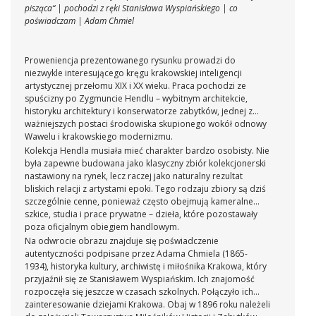
pisząca“ | pochodzi z ręki Stanisława Wyspiańskiego | co
poświadczam | Adam Chmiel
Proweniencja prezentowanego rysunku prowadzi do
niezwykle interesującego kręgu krakowskiej inteligencji
artystycznej przełomu XIX i XX wieku. Praca pochodzi ze
spuścizny po Zygmuncie Hendlu – wybitnym architekcie,
historyku architektury i konserwatorze zabytków, jednej z
ważniejszych postaci środowiska skupionego wokół odnowy
Wawelu i krakowskiego modernizmu.
Kolekcja Hendla musiała mieć charakter bardzo osobisty. Nie
była zapewne budowana jako klasyczny zbiór kolekcjonerski
nastawiony na rynek, lecz raczej jako naturalny rezultat
bliskich relacji z artystami epoki. Tego rodzaju zbiory są dziś
szczególnie cenne, ponieważ często obejmują kameralne
szkice, studia i prace prywatne – dzieła, które pozostawały
poza oficjalnym obiegiem handlowym.
Na odwrocie obrazu znajduje się poświadczenie
autentyczności podpisane przez Adama Chmiela (1865-
1934), historyka kultury, archiwistę i miłośnika Krakowa, który
przyjaźnił się ze Stanisławem Wyspiańskim. Ich znajomość
rozpoczęła się jeszcze w czasach szkolnych. Połączyło ich
zainteresowanie dziejami Krakowa. Obaj w 1896 roku należeli