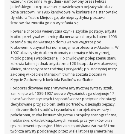
wizerunki rodzinne, w grudniu - namówiony przez Feliksa
Jasieńskiego - rozpoczął serię pastelowych pejzaży widoku z
okna pracowni. W 1905 kandydował w konkursie na stanowisko
dyrektora Teatru Miejskiego, ale nieprzychylna postawa
środowiska zmusiła go do wycofania się.
Poważna choroba weneryczna czyniła szybkie postępy, artysta
krótko przebywał w lecznicy dla nerwowo chorych. Latem 1906
przeniósł się do własnego domu we wsi Węgrzce pod
Krakowem, otrzymał też nominację na profesora w Akademii. W
1907 ukazały się drukiem dramaty o tematyce historycznej,
mitologicznej i współczesnej. Po chwilowym polepszeniu stanu
zdrowia latem, jednak artysta zmarł 28 listopada w krakowskiej
klinice, otoczony przez rodzinę i przyjaciół; po uroczystej mszy
żałobnej w kościele Mariackim trumna została złożona w
Krypcie Zasłużonych kościoła Paulinów na Skałce.
Podporządkowane imperatywowi artystycznej syntezy sztuk,
zamknięte w l. 1889-1907 oeuvre Wyspiańskiego obejmuje 17
utworów dramatycznych i rapsodów oraz poetyckie drobiazgi
dedykowane przyjaciołom, setki portretów, dziesiątki pejzaży,
niezliczone ilości studiów i rysunków do projektów witraży i
polichromii, studia kostiumologiczne i projekty scenograficzne,
meblarskie, okładek książkowych, winiet, przerywników oraz
rysunki inwentaryzacyjne. Uderza niespotykana żarliwość i moc
twórcza artysty poddanego przez wiele lat presji śmiertelnej