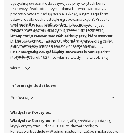
dyscypliną uwiecznił odpoczywające przy korytach konie
oraz wozy. Swobodna, czysta plama barwna i widoczny
podrys ołówkiem nadają scenie lekkość, a rytmizacja form
odzwierciedla ducha estetyki ugrupowania „Rytm”. Praca ta
doskonale ilustruje, jak Skoczylas – jako czołowy
W zbiorach Muzeum Sztuki w Łodzi przechowywana jest
reprezentant „Rytmu” – potrafił przenieść do techniki
akwarela Władysława Skoczylasa, dat. na ok. 1926-1930,
akwarelowej nowoczesne dążenie do syntezy.
Krzemieniec
nie
która przedstawia ten sam niebieski budynek, który stał przy
jest jedynie sentymentalnym zapisem kresowego miasteczka,
ul. Miodowej w Krzemieńcu. Dokładne ramy chronologiczne
ale przemyślaną manifestacją nowoczesnego stylu
pobytów artysty w Krzemieńcu nie zostały dotychczas
narodowego, łączącego lokalny motyw z uniwersalnym
ustalone. Istotną wskazówką dla datowania krzemienieckich
ładem formy.
motywów jest rok 1927 – to właśnie wtedy inne widoki z tej
miejscowości były po raz pierwszy wystawiane pod
więcej
jednoznacznymi tytułami, co pozwala traktować ten okres
jako kluczowy dla powstania całego zespołu pejzaży z
Krzemieńca.
Informacje dodatkowe:
Porównaj z:
Władysław Skoczylas:
Władysław Skoczylas
- malarz, grafik, rzeźbiarz, pedagog i
krytyk artystyczny. Od roku 1901 studiował rzeźbę w
Kunstgewerbeschule w Wiedniu, następnie rzeźbę i malarstwo w