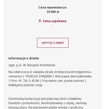
Cena wywoławcza:
10 000 zł
Cena uzyskana:
-
ZAPYTAJ O OBIEKT
Informacje o dziele:
sygn. p.d.:
W. Skoczylas Krzemieniec
Na odwrocie p.d. nalepka (druk): Artystyczna introligatornia –
ramiarnia | TADEUSZ ZARĘBSKI | Warszawa, Marszałkowska
119 m. 41. Tel. 5 43 89 | Pracownia ram, passe-partout |
Naklejanie planów i map.
Dominantą kompozycji jest piętrowy dom o błękitnej
fasadzie i podcieniach, skontrastowany z ciepłą, ziemistą
tonacją placu. Na pierwszym planie artysta z graficzną