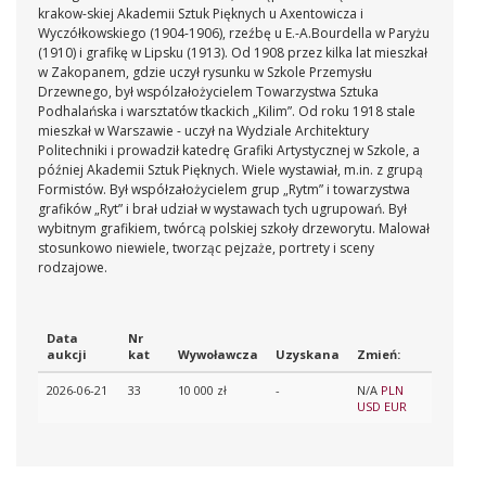
krakow-skiej Akademii Sztuk Pięknych u Axentowicza i
Wyczółkowskiego (1904-1906), rzeźbę u E.-A.Bourdella w Paryżu
(1910) i grafikę w Lipsku (1913). Od 1908 przez kilka lat mieszkał
w Zakopanem, gdzie uczył rysunku w Szkole Przemysłu
Drzewnego, był wspólzałożycielem Towarzystwa Sztuka
Podhalańska i warsztatów tkackich „Kilim”. Od roku 1918 stale
mieszkał w Warszawie - uczył na Wydziale Architektury
Politechniki i prowadził katedrę Grafiki Artystycznej w Szkole, a
później Akademii Sztuk Pięknych. Wiele wystawiał, m.in. z grupą
Formistów. Był współzałożycielem grup „Rytm” i towarzystwa
grafików „Ryt” i brał udział w wystawach tych ugrupowań. Był
wybitnym grafikiem, twórcą polskiej szkoły drzeworytu. Malował
stosunkowo niewiele, tworząc pejzaże, portrety i sceny
rodzajowe.
Data
Nr
aukcji
kat
Wywoławcza
Uzyskana
Zmień:
2026-06-21
33
10 000 zł
-
N/A
PLN
USD
EUR