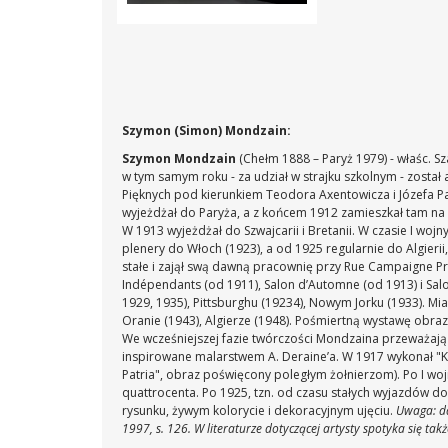
Szymon (Simon) Mondzain:
Szymon Mondzain
(Chełm 1888 – Paryż 1979) - właśc. S
w tym samym roku - za udział w strajku szkolnym - zosta
Pięknych pod kierunkiem Teodora Axentowicza i Józefa P
wyjeżdżał do Paryża, a z końcem 1912 zamieszkał tam na 
W 1913 wyjeżdżał do Szwajcarii i Bretanii. W czasie I woj
plenery do Włoch (1923), a od 1925 regularnie do Algierii
stałe i zajął swą dawną pracownię przy Rue Campaigne P
Indépendants (od 1911), Salon d’Automne (od 1913) i Salon
1929, 1935), Pittsburghu (19234), Nowym Jorku (1933). Mi
Oranie (1943), Algierze (1948). Pośmiertną wystawę obr
We wcześniejszej fazie twórczości Mondzaina przeważają
inspirowane malarstwem A. Deraine’a. W 1917 wykonał "Ka
Patria", obraz poświęcony poległym żołnierzom). Po I woj
quattrocenta. Po 1925, tzn. od czasu stałych wyjazdów do
rysunku, żywym kolorycie i dekoracyjnym ujęciu.
Uwaga: da
1997, s. 126. W literaturze dotyczącej artysty spotyka się ta