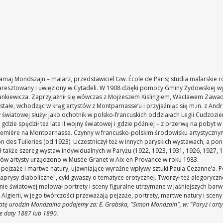
zamaj Mondszajn – malarz, przedstawiciel tzw. École de Paris; studia malarskie 
ł aresztowany i uwięziony w Cytadeli. W 1908 dzięki pomocy Gminy Żydowskiej w
ankiewicza. Zaprzyjaźnił się wówczas z Mojżeszem Kislingiem, Wacławem Zawa
stałe, wchodząc w krąg artystów z Montparnasse’u i przyjaźniąc się m.in. z An
ny światowej służył jako ochotnik w polsko-francuskich oddziałach Legii Cudzozi
, gdzie spędził też lata II wojny światowej i gdzie później – z przerwą na pobyt
remière na Montparnasse. Czynny w francusko-polskim środowisku artystyczny
 des Tuileries (od 1923). Uczestniczył też w innych paryskich wystawach, a pon
ał także szereg wystaw indywidualnych w Paryżu (1922, 1923, 1931, 1926, 1927, 1
azów artysty urządzono w Musée Granet w Aix-en-Provance w roku 1983.
 pejzaże i martwe natury, ujawniające wyraźne wpływy sztuki Paula Cezanne’a
prysy diaboliczne", cykl gwaszy o tematyce erotycznej. Tworzył też alegorycz
nie światowej malował portrety i sceny figuralne utrzymane w jaśniejszych bar
 Algierii, w jego twórczości przeważają pejzaże, portrety, martwe natury i sc
tę urodzin Mondzaina podajemy za: E. Grabska, "Simon Mondzain", w: "Paryż i arty
kże daty 1887 lub 1890.