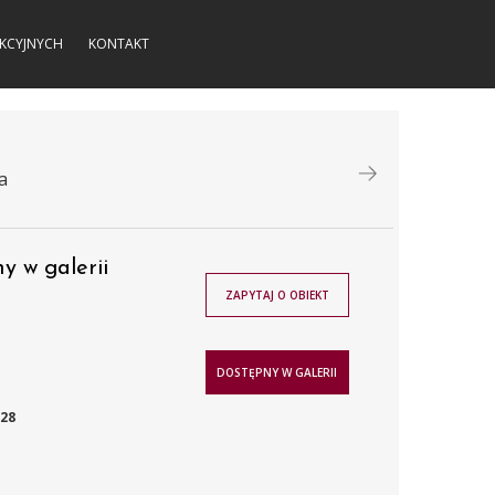
KCYJNYCH
KONTAKT
a
y w galerii
ZAPYTAJ O OBIEKT
DOSTĘPNY W GALERII
928