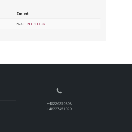
Zmień:
N/A
PLN
USD
EUR
+48226250808
+48227451020