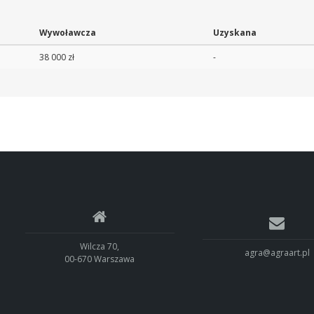
Wywoławcza
Uzyskana
38 000 zł
-
Wilcza 70,
agra@agraart.pl
00-670 Warszawa