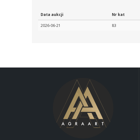
Data aukcji
Nr kat
2026-06-21
83