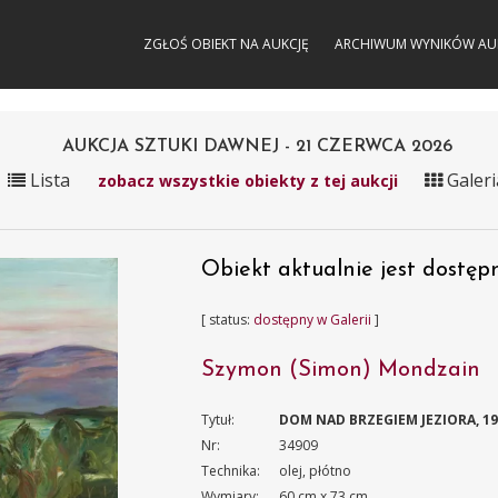
ZGŁOŚ OBIEKT NA AUKCJĘ
ARCHIWUM WYNIKÓW AU
AUKCJA SZTUKI DAWNEJ - 21 CZERWCA 2026
Lista
Galeri
zobacz wszystkie obiekty z tej aukcji
Obiekt aktualnie jest dostępn
[ status:
dostępny w Galerii
]
Szymon (Simon) Mondzain
Tytuł:
DOM NAD BRZEGIEM JEZIORA, 1
Nr:
34909
Technika:
olej, płótno
Wymiary:
60 cm x 73 cm