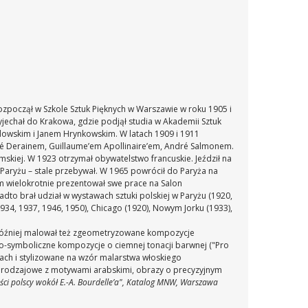
rozpoczął w Szkole Sztuk Pięknych w Warszawie w roku 1905 i
yjechał do Krakowa, gdzie podjął studia w Akademii Sztuk
dowskim i Janem Hrynkowskim. W latach 1909 i 1911
dré Derainem, Guillaume’em Apollinaire’em, André Salmonem.
emskiej. W 1923 otrzymał obywatelstwo francuskie. Jeździł na
 w Paryżu – stale przebywał. W 1965 powrócił do Paryża na
m wielokrotnie prezentował swe prace na Salon
adto brał udział w wystawach sztuki polskiej w Paryżu (1920,
934, 1937, 1946, 1950), Chicago (1920), Nowym Jorku (1933),
. Później malował też zgeometryzowane kompozycje
no-symboliczne kompozycje o ciemnej tonacji barwnej ("Pro
wach i stylizowane na wzór malarstwa włoskiego
eny rodzajowe z motywami arabskimi, obrazy o precyzyjnym
ści polscy wokół E.-A. Bourdelle’a", Katalog MNW, Warszawa