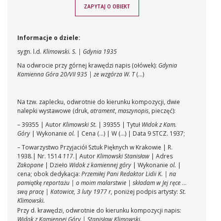
ZAPYTAJ O OBIEKT
Informacje o dziele:
sygn. l.d.
Klimowski. S. | Gdynia 1935
Na odwrocie przy górnej krawędzi napis (ołówek):
Gdynia
Kamienna Góra 20/VII 935 | ze wzgórza W. T
(...)
Na tzw. zaplecku, odwrotnie do kierunku kompozycji, dwie
nalepki wystawowe (druk,
atrament
,
maszynopis
,
pieczęć
):
–
39355
| Autor
Klimowski St.
|
39355
| Tytuł
Widok z Kam.
Góry
| Wykonanie
ol.
| Cena (...) | W (...) | Data
9 STCZ. 1937
;
– Towarzystwo Przyjaciół Sztuk Pięknych w Krakowie | R.
1938.| Nr.
1514
117
.| Autor
Klimowski Stanisław
| Adres
Zakopane
| Dzieło
Widok z kamiennej góry
| Wykonanie
ol.
|
cena; obok dedykacja:
Przemiłej Pani Redaktor Lidii K. | na
pamiątkę reportażu | o moim malarstwie | składam w Jej ręce |
swą pracę | Katowice, 3 luty 1977 r,
poniżej podpis artysty:
St.
Klimowski.
Przy d. krawędzi, odwrotnie do kierunku kompozycji napis:
Widok z Kamiennej Góry | Stanisław Klimowski.