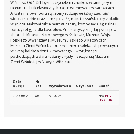
Wiśnicza. Od 1951 był nauczycielem rysunków w tamtejszym
Liceum Technik Plastycznych. Od 1961 mieszkał w Katowicach.
Artysta malował portrety, sceny rodzajowe (
Mały szachista
)
widoki miejskie oraz liczne pejzaże, m.in. tatrzańskie czy z okolic
Wiśnicza. Malował także martwe natury, kompozycje figuralne i
obrazy religijne dla kościołów. Prace artysty
znajdują się, np. w
zbiorach Muzeum Narodowego w Krakowie, Muzeum Wojska
Polskiego w Warszawie, Muzeum Śląskiego w Katowicach,
Muzeum Ziemi Wiśnickiej oraz w licznych kolekcjach prywatnych.
Większą kolekcja dzieł Klimowskiego – w większości
pochodzących z daru rodziny artysty – szczyci się
Muzeum
Ziemi Wiśnickiej w Nowym Wiśniczu.
Data
Nr
aukcji
kat
Wywoławcza
Uzyskana
Zmień:
2026-06-21
86
3 000 zł
-
N/A
PLN
USD
EUR