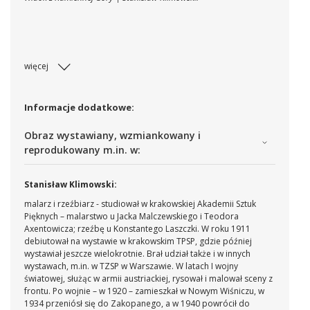
więcej
Informacje dodatkowe:
Obraz wystawiany, wzmiankowany i
reprodukowany m.in. w:
Stanisław Klimowski:
malarz i rzeźbiarz - studiował w krakowskiej Akademii Sztuk
Pięknych – malarstwo u Jacka Malczewskiego i Teodora
Axentowicza; rzeźbę u Konstantego Laszczki.
W roku 1911
debiutował na wystawie w krakowskim TPSP, gdzie później
wystawiał jeszcze wielokrotnie. Brał udział także i w innych
wystawach, m.in. w TZSP w Warszawie.
W latach I wojny
światowej, służąc w armii austriackiej, rysował i malował sceny z
frontu. Po wojnie – w 1920 – zamieszkał w Nowym Wiśniczu, w
1934 przeniósł się do Zakopanego, a w 1940 powrócił do