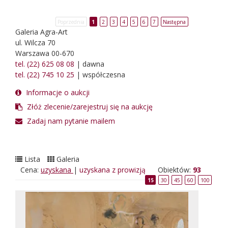
Poprzednia
1
2
3
4
5
6
7
Następna
Galeria Agra-Art
ul. Wilcza 70
Warszawa 00-670
tel. (22) 625 08 08
| dawna
tel. (22) 745 10 25
| współczesna
Informacje o aukcji
Złóż zlecenie/zarejestruj się na aukcję
Zadaj nam pytanie mailem
Lista
Galeria
Cena:
uzyskana
|
uzyskana z prowizją
Obiektów:
93
15
30
45
60
100