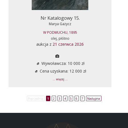
Nr Katalogowy 15.
Marya Gażycz
W PODMUCHU, 1895
olej, płótno
aukcja z
21 czerwca 2026
Wywoławcza: 10 000 zł
Cena uzyskana: 12 000 zł
... więcej ...
Poprzednia
1
2
3
4
5
6
7
Następna