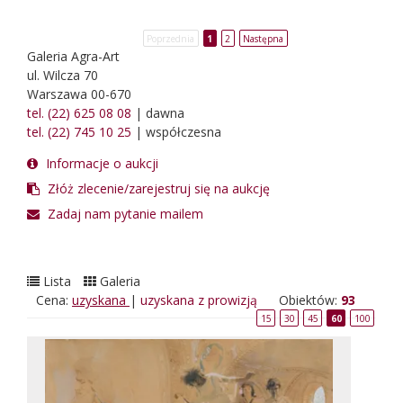
Poprzednia
1
2
Następna
Galeria Agra-Art
ul. Wilcza 70
Warszawa 00-670
tel. (22) 625 08 08
| dawna
tel. (22) 745 10 25
| współczesna
Informacje o aukcji
Złóż zlecenie/zarejestruj się na aukcję
Zadaj nam pytanie mailem
Lista
Galeria
Cena:
uzyskana
|
uzyskana z prowizją
Obiektów:
93
15
30
45
60
100