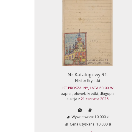
Nr Katalogowy 91.
Nikifor Krynicki
LIST PROSZALNY, LATA 60. XX W.
papier, ołówek, kredki, długopis
aukcja z
21 czerwca 2026
Wywoławcza: 10 000 zł
Cena uzyskana: 10 000 zł