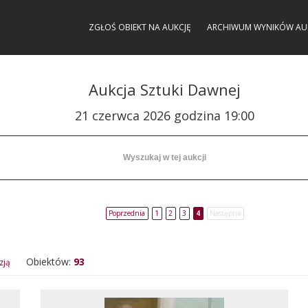
ZGŁOŚ OBIEKT NA AUKCJĘ
ARCHIWUM WYNIKÓW AU
Aukcja Sztuki Dawnej
21 czerwca 2026 godzina 19:00
Poprzednia
1
2
3
4
Następna
Obiektów:
93
zją