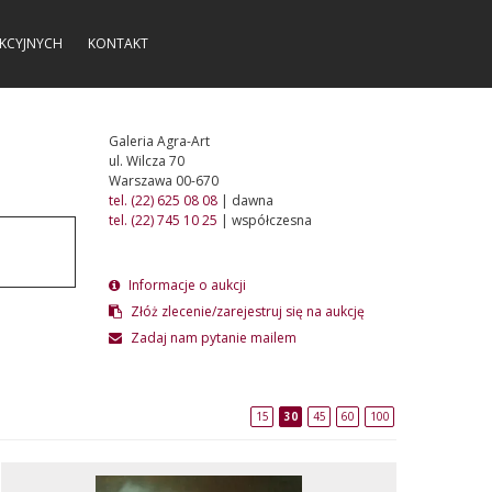
KCYJNYCH
KONTAKT
Galeria Agra-Art
ul. Wilcza 70
Warszawa 00-670
tel. (22) 625 08 08
| dawna
tel. (22) 745 10 25
| współczesna
Informacje o aukcji
Złóż zlecenie/zarejestruj się na aukcję
Zadaj nam pytanie mailem
15
30
45
60
100