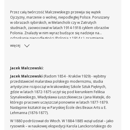
Przez całą twórczość Malczewskiego przewija się wątek
Ojczyzny, marzenie o wolnej, niepodległej Polsce. Poruszany
w obrazach sybirskich, w Melancholii czy w Zatrutych
studniach, zaowocował w latach 1914-1918 cyklem obrazów
Polonia. Znalazły w nim wyraz budzące się nadzieje na
odzyskanie niepodległości (Polonia z 1914 r.), pragnienie
czynu, a wreszcie wyjście z niewoli i symboliczne zrzucenie
więcej
kajdan. Z roku 1918 pochodzą dwa obrazy z Muzeum
Narodowego w Kielcach, na których symbolizująca Polskę,
pogrążona w zadumie kobieta w królewskiej koronie odziana
jest jeszcze w wojskowy płaszcz-szynel symbolizujący niewolę
Jacek Malczewski:
zaborów. Inny wyraz ma zaprezentowany tutaj obraz,
namalowany w tym samym 1918 roku i stanowiący jakby
Jacek Malczewski
(Radom 1854 - Kraków 1929) - wybitny
zamknięcie całego cyklu. Polonia przedstawiona jako
przedstawiciel malarstwa polskiego modernizmu, studia
zwycięska, wolna i radośnie roześmiana młoda kobieta,
artystyczne rozpoczął w krakowskiej Szkole Sztuk Pięknych,
strojna w bogatą szatę królewską, zaplata długi jasny
gdzie w latach 1872-1875 uczył się pod kierunkiem Feliksa
warkocz, a na jej kolanach spoczywa korona i królewskie
Szynalewskiego, Władysława Łuszczkiewicza i Jana Matejki, do
berło.
którego pracowni uczęszczał ponownie w latach 1877-1879.
Następnie kształcił się w Paryskiej École des Beaux Arts u E.
Lehmanna (1876-1877).
W 1880 podróżował do Włoch. W 1884-1885 wziął udział – jako
rysownik – w naukowej ekspedycji Karola Lanckorońskiego do