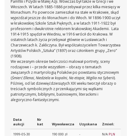
Pamfilii i Pizydii w Małej Azji. Wówczas był także w Grecji i we
Włoszech. W latach 1885-1886 przebywał przez kilka miesięcy w
Monachium. Po powrocie zamieszkał na stałe w Krakowie, skąd
wyjeżdżał jeszcze do Monachium i do Włoch. W 1896-1900 uczył
w krakowskiej Szkole Sztuk Pięknych, a w latach 1911-1922 był
profesorem i dwukrotnie rektorem krakowskiej Akademii. Lata
1914-1915 spędził w Wiedniu, w 1916 wrócił do Krakowa. W
ostatnich latach życia przebywał głównie w Lusławicach i
Charzewicach k. Zakliczyna. Był współzałożycielem Towarzystwa
Artystów Polskich „Sztuka” (1897) oraz członkiem grupy „Zero”
(1908).
We wczesnym okresie twórczości malował portrety, sceny
rodzajowe i – przede wszystkim – obrazy o tematach
związanych z martyrologią Polaków po powstaniu styczniowym
(
Śmierć Ellenai, Niedziela w kopalni, Na etapie, Wigilia na Syberii
).
Później, od lat dziewięćdziesiątych XIX wieku tworzył obrazy o
treściach symbolicznych z przenikającymi się wątkami
patriotycznymi, biblijnymi, baśniowymi, literackimi i
alegoryczno-fantastycznymi.
Data
Nr
aukcji
kat
Wywoławcza
Uzyskana
Zmień:
1999-05-30
190 000 zł
-
N/A
PLN