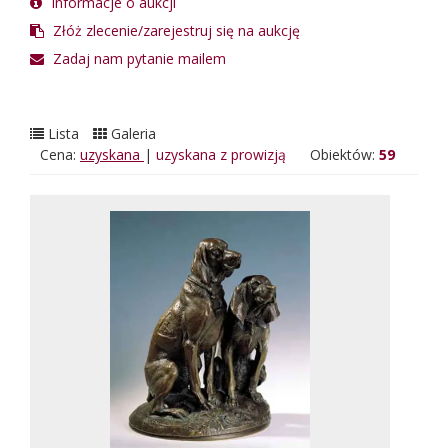
Informacje o aukcji
Złóż zlecenie/zarejestruj się na aukcję
Zadaj nam pytanie mailem
Lista
Galeria
Cena:
uzyskana
|
uzyskana z prowizją
Obiektów:
59