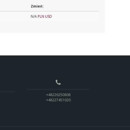
Zmień:
N/A
PLN
USD
+48226250808
+48227451020