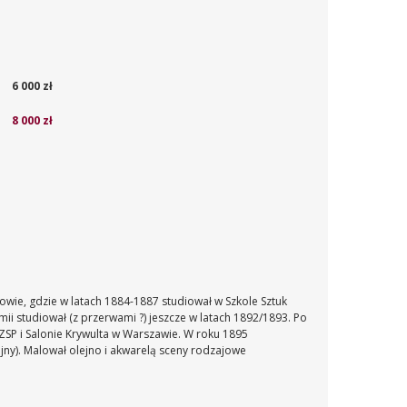
6 000 zł
8 000 zł
kowie, gdzie w latach 1884-1887 studiował w Szkole Sztuk
ii studiował (z przerwami ?) jeszcze w latach 1892/1893. Po
ZSP i Salonie Krywulta w Warszawie. W roku 1895
ny). Malował olejno i akwarelą sceny rodzajowe