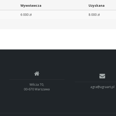
Wywoławcza
Uzyskana
6 000 zł
8 000 zł
Wilcza 70,
agra@agraart.pl
00-670 Warszawa