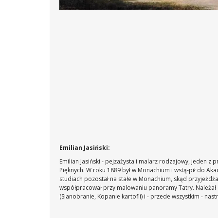
Emilian Jasiński:
Emilian Jasiński - pejzażysta i malarz rodzajowy, jeden z
Pięknych. W roku 1889 był w Monachium i wstą-pił do Akad
studiach pozostał na stałe w Monachium, skąd przyjeżdżał
współpracował przy malowaniu panoramy Tatry. Należał d
(Sianobranie, Kopanie kartofli) i - przede wszystkim - nas