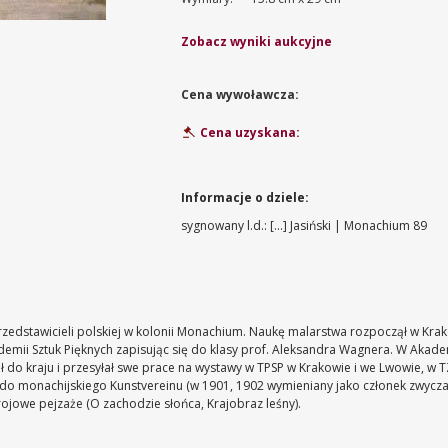
Zobacz wyniki aukcyjne
Cena wywoławcza:
Cena uzyskana:
Informacje o dziele:
sygnowany l.d.: [...] Jasiński | Monachium 89
 przedstawicieli polskiej w kolonii Monachium. Naukę malarstwa rozpoczął w Kra
emii Sztuk Pięknych zapisując się do klasy prof. Aleksandra Wagnera. W Akadem
 do kraju i przesyłał swe prace na wystawy w TPSP w Krakowie i we Lwowie, w T
o monachijskiego Kunstvereinu (w 1901, 1902 wymieniany jako członek zwyczaj
trojowe pejzaże (O zachodzie słońca, Krajobraz leśny).