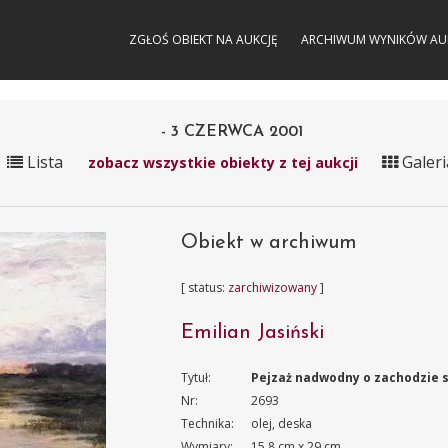
ZGŁOŚ OBIEKT NA AUKCJĘ
ARCHIWUM WYNIKÓW AU
- 3 CZERWCA 2001
Lista
Galeri
zobacz wszystkie obiekty z tej aukcji
Obiekt w archiwum
[ status:
zarchiwizowany
]
Emilian Jasiński
Tytuł:
Pejzaż nadwodny o zachodzie 
Nr:
2693
Technika:
olej, deska
Wymiary:
15.8 cm x 29 cm