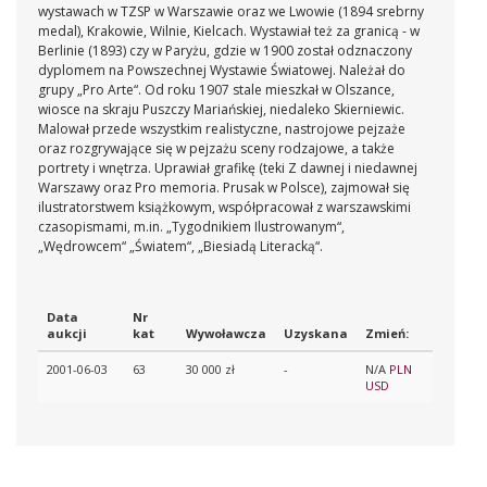
wystawach w TZSP w Warszawie oraz we Lwowie (1894 srebrny
medal), Krakowie, Wilnie, Kielcach. Wystawiał też za granicą - w
Berlinie (1893) czy w Paryżu, gdzie w 1900 został odznaczony
dyplomem na Powszechnej Wystawie Światowej. Należał do
grupy „Pro Arte“. Od roku 1907 stale mieszkał w Olszance,
wiosce na skraju Puszczy Mariańskiej, niedaleko Skierniewic.
Malował przede wszystkim realistyczne, nastrojowe pejzaże
oraz rozgrywające się w pejzażu sceny rodzajowe, a także
portrety i wnętrza. Uprawiał grafikę (teki Z dawnej i niedawnej
Warszawy oraz Pro memoria. Prusak w Polsce), zajmował się
ilustratorstwem książkowym, współpracował z warszawskimi
czasopismami, m.in. „Tygodnikiem Ilustrowanym“,
„Wędrowcem“ „Światem“, „Biesiadą Literacką“.
Data
Nr
aukcji
kat
Wywoławcza
Uzyskana
Zmień:
2001-06-03
63
30 000 zł
-
N/A
PLN
USD