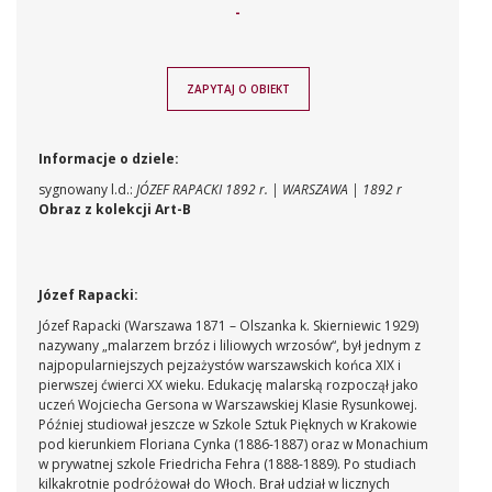
-
ZAPYTAJ O OBIEKT
Informacje o dziele:
sygnowany l.d.:
JÓZEF RAPACKI 1892 r. | WARSZAWA | 1892 r
Obraz z kolekcji Art-B
Józef Rapacki:
Józef Rapacki (Warszawa 1871 – Olszanka k. Skierniewic 1929)
nazywany „malarzem brzóz i liliowych wrzosów“, był jednym z
najpopularniejszych pejzażystów warszawskich końca XIX i
pierwszej ćwierci XX wieku. Edukację malarską rozpoczął jako
uczeń Wojciecha Gersona w Warszawskiej Klasie Rysunkowej.
Później studiował jeszcze w Szkole Sztuk Pięknych w Krakowie
pod kierunkiem Floriana Cynka (1886-1887) oraz w Monachium
w prywatnej szkole Friedricha Fehra (1888-1889). Po studiach
kilkakrotnie podróżował do Włoch. Brał udział w licznych