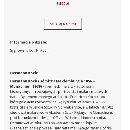
6 500 zł
ZAPYTAJ O OBIEKT
Informacje o dziele:
Sygnowany l.d.: H. Koch
Hermann Koch:
Hermann Koch (Dömitz / Meklemburgia 1856 –
Monachium 1939)
– niemiecki malarz – autor scen
historycznych i rodzajowych, portrecista i malarz martwych
natur. Był synem znanego architekta Friedricha Kocha, pod
którego okiem rozpoczął naukę rysunku. W latach 1875-77
kształcił się w Szkole Sztuki w Norymberdze, a w latach 1877-82
studiował malarstwo w Akademii Sztuk Pięknych w Monachium,
pod kierunkiem Ludwiga Löfftza i Wilhelma Lindenschmita.
Debiutował w roku 1883 na wystawie w monachijskim
Glaspalast, gdzie pokazał Tintoretta malującego zmarłą córkę