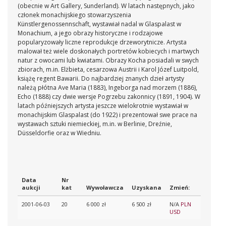
(obecnie w Art Gallery, Sunderland). W latach następnych, jako
członek monachijskiego stowarzyszenia
Künstlergenossennschaft, wystawiał nadal w Glaspalast w
Monachium, a jego obrazy historyczne i rodzajowe
popularyzowały liczne reprodukcje drzeworytnicze. Artysta
malował też wiele doskonałych portretów kobiecych i martwych
natur z owocami lub kwiatami. Obrazy Kocha posiadali w swych
zbiorach, m.in. Elżbieta, cesarzowa Austrii i Karol Józef Luitpold,
książę regent Bawarii. Do najbardziej znanych dzieł artysty
należą płótna Ave Maria (1883), Ingeborga nad morzem (1886),
Echo (1888) czy dwie wersje Pogrzebu zakonnicy (1891, 1904). W
latach późniejszych artysta jeszcze wielokrotnie wystawiał w
monachijskim Glaspalast (do 1922) i prezentował swe prace na
wystawach sztuki niemieckiej, m.in. w Berlinie, Dreźnie,
Düsseldorfie oraz w Wiedniu.
Data
Nr
aukcji
kat
Wywoławcza
Uzyskana
Zmień:
2001-06-03
20
6 000 zł
6 500 zł
N/A
PLN
USD