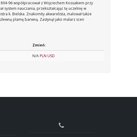
ch 1894-96 współpracował z Wojciechem Kossakiem przy
ł system nauczania, przekształcając tę uczelnię w
tra k. Bielska. Znakomity akwarelista, malował także
rozlewną plamę barwną. Zasłynął jako malarz scen
Zmień:
N/A
PLN
USD