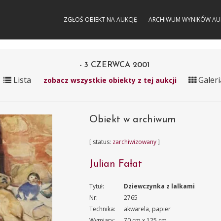
ZGŁOŚ OBIEKT NA AUKCJĘ
ARCHIWUM WYNIKÓW AU
- 3 CZERWCA 2001
Lista
Galeri
zobacz wszystkie obiekty z tej aukcji
Obiekt w archiwum
[ status:
zarchiwizowany
]
Julian Fałat
Tytuł:
Dziewczynka z lalkami
Nr:
2765
Technika:
akwarela, papier
Wymiary:
70 cm x 125 cm