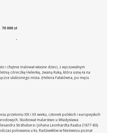
70 000 zł
-
zęsto i chętnie malował własne dzieci, z wyczuwalnym
oletnią córeczkę Helenkę, zwaną Kuką, która usnę-ła na
rączce ulubionego misia. (Helena Fałatówna, po mężu
resu przełomu XIX i XX wieku, członek polskich i europejskich
narodowych. Studiował malarstwo u Władysława
Alexandra Strähubera i Johana Leonhardta Raaba (1877-80).
podczas polowania u ks. Radziwiłłów w Nieświeżu poznał