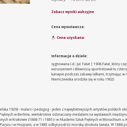
Zobacz wyniki aukcyjne
Cena wywoławcza:
Cena uzyskana:
Informacje o dziele:
sygnowana l.d.: Jul. Fałat | 1906 Fałat, który c
wzruszeniem i tkliwością sportretował tu czter
kanapie podczas zabawy lalkami, trzymając w 
Niemczewska urodziła się w roku 1902)
ielska 1929) - malarz i pedagog - jeden z najwybitniejszych artystów polskich ok
 Pięknych w Berlinie, wielokrotnie odznaczany medalami na wystawach między
nych w Krakowie (1868-71 i 1881) i w Akademii Sztuk Pięknych w Monachium u 
 w Paryżu i w Hiszpanii, a w 1885 odbył podróż morską dookoła świata. W 1886 