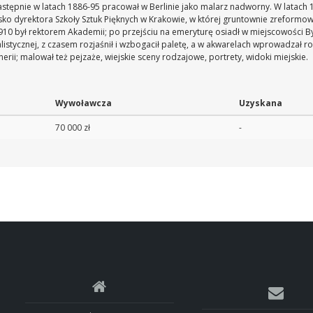
następnie w latach 1886-95 pracował w Berlinie jako malarz nadworny. W lata
o dyrektora Szkoły Sztuk Pięknych w Krakowie, w której gruntownie zreformowa
10 był rektorem Akademii; po przejściu na emeryturę osiadł w miejscowości Bys
listycznej, z czasem rozjaśnił i wzbogacił paletę, a w akwarelach wprowadzał 
erii; malował też pejzaże, wiejskie sceny rodzajowe, portrety, widoki miejskie.
Wywoławcza
Uzyskana
70 000 zł
-