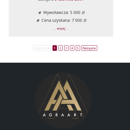
Wywoławcza: 5 000 zł
Cena uzyskana: 7 000 zł
... więcej ...
Poprzednia
1
2
3
4
5
Następna