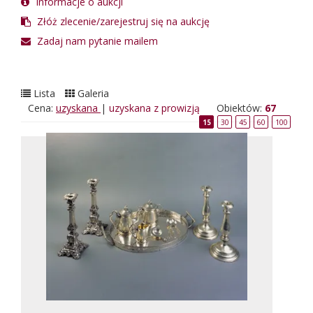
Informacje o aukcji
Złóż zlecenie/zarejestruj się na aukcję
Zadaj nam pytanie mailem
Lista
Galeria
Cena:
uzyskana
|
uzyskana z prowizją
Obiektów:
67
15
30
45
60
100