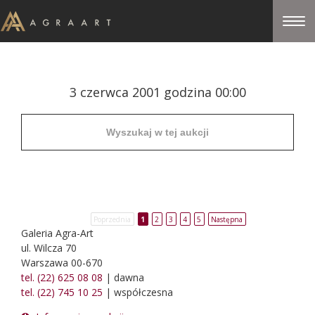
3 czerwca 2001 godzina 00:00
Poprzednia
1
2
3
4
5
Następna
Galeria Agra-Art
ul. Wilcza 70
Warszawa 00-670
tel. (22) 625 08 08
| dawna
tel. (22) 745 10 25
| współczesna