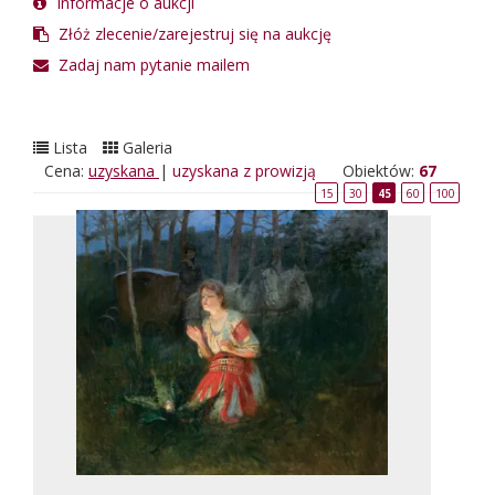
Informacje o aukcji
Złóż zlecenie/zarejestruj się na aukcję
Zadaj nam pytanie mailem
Lista
Galeria
Cena:
uzyskana
|
uzyskana z prowizją
Obiektów:
67
15
30
45
60
100