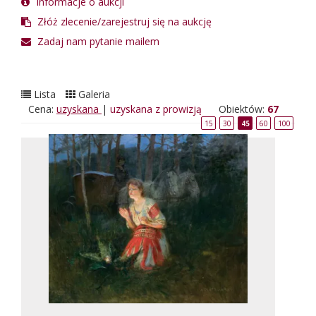
Informacje o aukcji
Złóż zlecenie/zarejestruj się na aukcję
Zadaj nam pytanie mailem
Lista
Galeria
Cena:
uzyskana
|
uzyskana z prowizją
Obiektów:
67
15
30
45
60
100