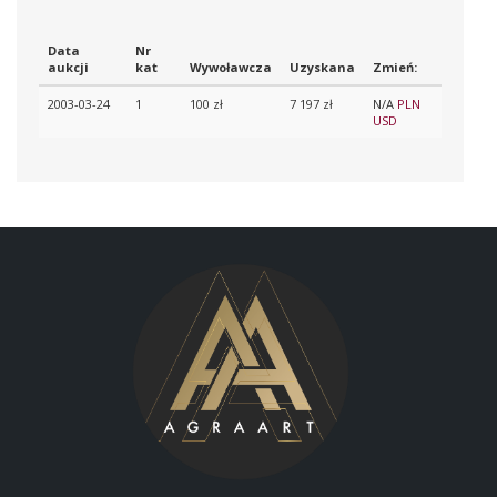
Data
Nr
aukcji
kat
Wywoławcza
Uzyskana
Zmień:
2003-03-24
1
100 zł
7 197 zł
N/A
PLN
USD