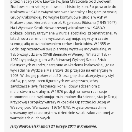
przez niecały rok w Ławrze św. Jana Chrzciciela pod Lwowem.
Studiował tam sztukę malowania i historię ikon. Po powrocie do
Krakowa w 1943 nawiązał ponowne kontakty z kręgiem przyszłej
Grupy Krakowskiej. Po wojnie kontynuował studia w ASP w
Krakowie pod kierunkiem prof. Eugeniusza Eibischa (1945-1947).
Na I Wystawie Sztuki Nowoczesnej w Krakowie w 1948/49
pokazał obrazy utrzymane w nurcie abstrakcji geometrycznej. W
latach socrealizmu nie wystawiał, zajmując się w tym czasie
scenografią oraz malowaniem cerkwi i kościołów. W 1955 w
Łodzi zaprezentował swą pierwszą wystawę indywidualną, w
1956 wziął udział w XXVIII Biennale w Wenecji. W latach 1957-
1962 był pedagogiem w Państwowej Wyższej Szkole Sztuk
Plastycznych w Łodzi, następnie w Akademii krakowskiej, gdzie
wykładał na Wydziale Malarstwa do przejścia na emeryturę w
1993. W drugiej połowie lat 50. osiągnął charakterystyczny styl
aktów, pejzaży i scen figuralnych we wnętrzach, który
zawdzięczał swej fascynacji ikoną i doświadczeniom z
malarstwem sakralnym. W 1976 podjął na nowo realizacje
monumentalne, wykonując m.in. malowidła ścienne, stacje Drogi
Krzyżowej i projekty witraży w kościele Opatrzności Bożej w
Wesołej pod Warszawą (1976-1979). Artysta powszechnie
uznawany był za autorytet w dziedzinie sztuki zakorzenionej w
wartościach duchowych.
Jerzy Nowosielski zmarł 21 lutego 2011 w Krakowie.