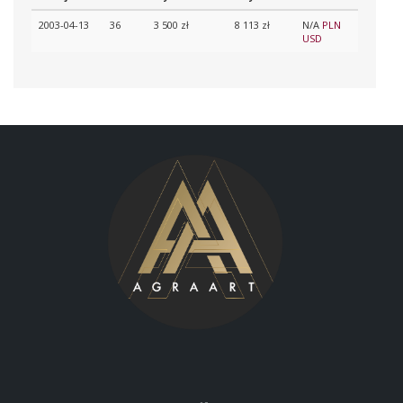
2003-04-13
36
3 500 zł
8 113 zł
N/A
PLN
USD