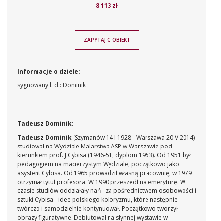
8 113 zł
ZAPYTAJ O OBIEKT
Informacje o dziele:
sygnowany l. d.: Dominik
Tadeusz Dominik:
Tadeusz Dominik
(Szymanów 14 I 1928 - Warszawa 20 V 2014)
studiował na Wydziale Malarstwa ASP w Warszawie pod
kierunkiem prof. J.Cybisa (1946-51, dyplom 1953). Od 1951 był
pedagogiem na macierzystym Wydziale, początkowo jako
asystent Cybisa. Od 1965 prowadził własną pracownię, w 1979
otrzymał tytuł profesora. W 1990 przeszedł na emeryturę. W
czasie studiów oddziałały nań - za pośrednictwem osobowości i
sztuki Cybisa - idee polskiego koloryzmu, które następnie
twórczo i samodzielnie kontynuował. Początkowo tworzył
obrazy figuratywne. Debiutował na słynnej wystawie w