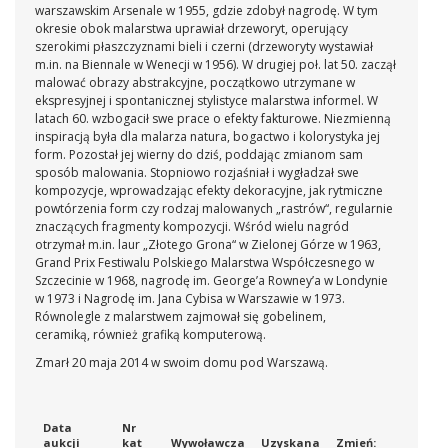
warszawskim Arsenale w 1955, gdzie zdobył nagrodę. W tym
okresie obok malarstwa uprawiał drzeworyt, operujący
szerokimi płaszczyznami bieli i czerni (drzeworyty wystawiał
m.in. na Biennale w Wenecji w 1956). W drugiej poł. lat 50. zaczął
malować obrazy abstrakcyjne, początkowo utrzymane w
ekspresyjnej i spontanicznej stylistyce malarstwa informel. W
latach 60. wzbogacił swe prace o efekty fakturowe. Niezmienną
inspiracją była dla malarza natura, bogactwo i kolorystyka jej
form. Pozostał jej wierny do dziś, poddając zmianom sam
sposób malowania. Stopniowo rozjaśniał i wygładzał swe
kompozycje, wprowadzając efekty dekoracyjne, jak rytmiczne
powtórzenia form czy rodzaj malowanych „rastrów“, regularnie
znaczących fragmenty kompozycji. Wśród wielu nagród
otrzymał m.in. laur „Złotego Grona“ w Zielonej Górze w 1963,
Grand Prix Festiwalu Polskiego Malarstwa Współczesnego w
Szczecinie w 1968, nagrodę im. George’a Rowney’a w Londynie
w 1973 i Nagrodę im. Jana Cybisa w Warszawie w 1973.
Równolegle z malarstwem zajmował się gobelinem,
ceramiką, również grafiką komputerową.
Zmarł 20 maja 2014 w swoim domu pod Warszawą.
Data
Nr
aukcji
kat
Wywoławcza
Uzyskana
Zmień: