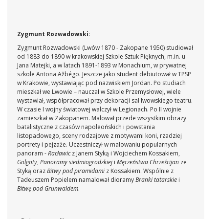
Zygmunt Rozwadowski:
Zygmunt Rozwadowski (Lwów 1870 - Zakopane 1950) studiował
od 1883 do 1890 w krakowskiej Szkole Sztuk Pięknych, m.in. u
Jana Matejki, a w latach 1891-1893 w Monachium, w prywatnej
szkole Antona Ažbégo. Jeszcze jako student debiutował w TPSP
w Krakowie, wystawiając pod nazwiskiem Jordan. Po studiach
mieszkał we Lwowie – nauczał w Szkole Przemysłowej, wiele
wystawiał, współpracował przy dekoracji sal lwowskiego teatru.
W czasie I wojny światowej walczył w Legionach. Po II wojnie
zamieszkał w Zakopanem. Malował przede wszystkim obrazy
batalistyczne z czasów napoleońskich i powstania
listopadowego, sceny rodzajowe z motywami koni, rzadziej
portrety i pejzaże. Uczestniczył w malowaniu popularnych
panoram -
Racławic
z Janem Styką i Wojciechem Kossakiem,
Golgoty
,
Panoramy siedmiogrodzkiej
i
Męczeństwa Chrześcijan
ze
Styką oraz
Bitwy pod piramidami
z Kossakiem. Wspólnie z
Tadeuszem Popielem namalował dioramy
Branki tatarskie
i
Bitwę pod Grunwaldem
.