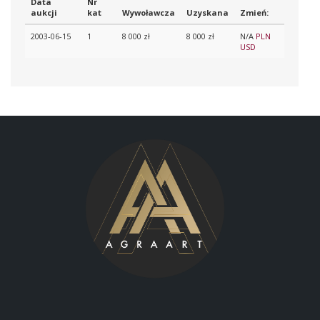
Data
Nr
aukcji
kat
Wywoławcza
Uzyskana
Zmień:
2003-06-15
1
8 000 zł
8 000 zł
N/A
PLN
USD