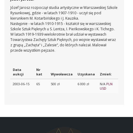
Józef Jarosz rozpoczął studia artystyczne w Warszawskiej Szkole
Rysunkowej, gdzie - w latach 1907-1910 - uczył się pod
kierunkiem M. Kotarbińskiego i J. Kauzika.
Następnie - w latach 1910-1915 - kształcił się w warszawskiej
Szkole Sztuk Pięknych u S. Lentza, I. Pieńkowskiego i K. Tichego.
W latach 1919-1939 wielokrotnie brał udział w wystawach
Towarzystwa Zachęty Sztuk Pięknych, po wojnie wystawiał wraz
z grupą „Zachęta“ i „Zalesie“, do których należał.
Malował
przede wszystkim pejzaże.
Data
Nr
aukcji
kat
Wywoławcza
Uzyskana
Zmień:
2003-06-15
65
500 zł
6 000 zł
N/A
PLN
USD