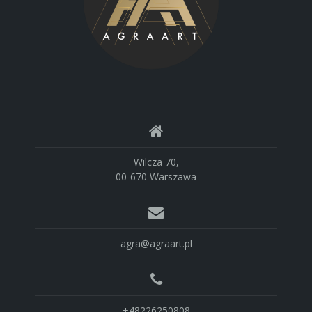
Mazowieckim w Płocku z roku 1978 (s. 9, 29).
Wilcza 70,
00-670 Warszawa
agra@agraart.pl
+48226250808