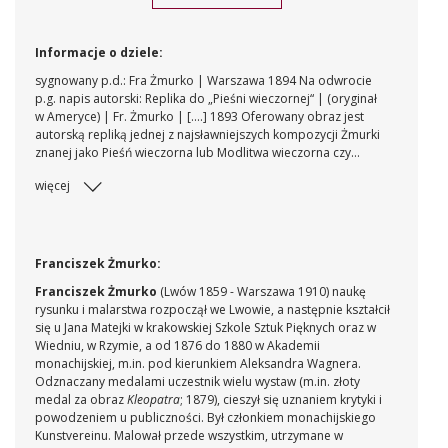
Informacje o dziele:
sygnowany p.d.: Fra Żmurko | Warszawa 1894 Na odwrocie
p.g. napis autorski: Replika do „Pieśni wieczornej“ | (oryginał
w Ameryce) | Fr. Żmurko | [....] 1893 Oferowany obraz jest
autorską repliką jednej z najsławniejszych kompozycji Żmurki
znanej jako Pieśń wieczorna lub Modlitwa wieczorna czy
Harmonia. Obraz ten - dziś zaginiony - zyskał w swoim czasie
więcej
niezwykłą sławę, był po wielekroć wystawiany, nagradzany
medalami, a wydawnictwa ubiegały się o prawa reprodukcji
(m.in. obraz reprodukowano w "Overland Monthly" i
nowojorskim "Famous Painting of the World", a w Polsce w
„Tygodniku Ilustrowanym“). Artysta ukończył Pieśń wieczorną
Franciszek Żmurko:
w roku 1893, wówczas też płótno wystawiono na specjalnej
Franciszek Żmurko
(Lwów 1859 - Warszawa 1910) naukę
wystawie w warszawskiej Zachęcie. W roku 1894 obraz został
rysunku i malarstwa rozpoczął we Lwowie, a następnie kształcił
pokazany na wystawie w San Francisco i Chicago, gdzie
się u Jana Matejki w krakowskiej Szkole Sztuk Pięknych oraz w
nagrodzono go złotym medalem. Recenzje miał
Wiedniu, w Rzymie, a od 1876 do 1880 w Akademii
entuzjastyczne; pisano o lirycznym nastroju, tchnieniu poezji i
monachijskiej, m.in. pod kierunkiem Aleksandra Wagnera.
melancholii letniego wieczoru kiedy „na skrzydłach pieśni
Odznaczany medalami uczestnik wielu wystaw (m.in. złoty
zdają się szybować duch tych zasłuchanych dzie-wic, które
medal za obraz
Kleopatra
; 1879), cieszył się uznaniem krytyki i
mają przy idealnej piękności jakiś eteryczny charakter
powodzeniem u publiczności. Był członkiem monachijskiego
nieziemskich zjawisk“. Dalsze losy obrazu trudno prześledzić;
Kunstvereinu. Malował przede wszystkim, utrzymane w
w dawnej prasie pojawiają się enigmatyczne wzmianki, że