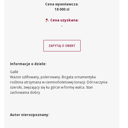
Cena wywoławcza:
18 000 zł
Cena uzyskana:
-
ZAPYTAJ O OBIEKT
Informacje o dziele:
Gallé
Wazon szlifowany, polerowany. Bogata ornamentyka
roślinna utrzymana w ciemnofioletowej tonacji. Dół naczynia
szeroki, zwężający się ku górze w formę walca. Stan
zachowania dobry
Autor nierozpoznany: