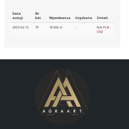
Data
Nr
aukcji
kat
Wywoławcza
Uzyskana
Zmień:
2003-06-15
79
18 000 zł
-
N/A
PLN
USD