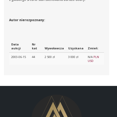
Autor nierozpoznany:
Data
Nr
aukcji
kat
Wywoławcza
Uzyskana
Zmień:
2003-06-15
44
2 500 zł
3 000 zł
N/A
PLN
USD