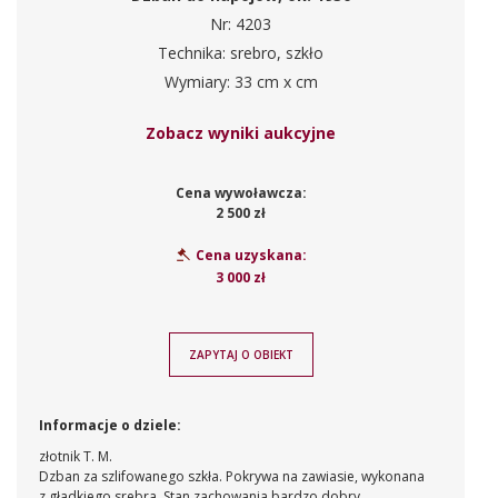
Nr: 4203
Technika: srebro, szkło
Wymiary: 33 cm x cm
Zobacz wyniki aukcyjne
Cena wywoławcza:
2 500 zł
Cena uzyskana:
3 000 zł
ZAPYTAJ O OBIEKT
Informacje o dziele:
złotnik T. M.
Dzban za szlifowanego szkła. Pokrywa na zawiasie, wykonana
z gładkiego srebra. Stan zachowania bardzo dobry.