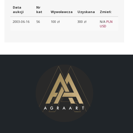
Data
Nr
aukcji
kat
Wywoławcza
Uzyskana
Zmień:
2003-06-16
56
100 zł
300 zł
N/A
PLN
USD