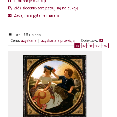
Informacje o aukcji
Złóż zlecenie/zarejestruj się na aukcję
Zadaj nam pytanie mailem
Lista
Galeria
Cena:
uzyskana
|
uzyskana z prowizją
Obiektów:
92
15
30
45
60
100