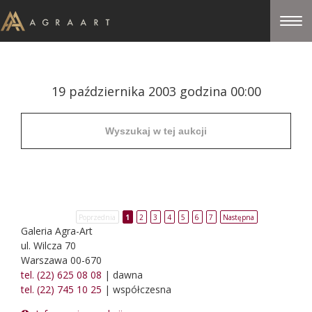
19 października 2003 godzina 00:00
Poprzednia
1
2
3
4
5
6
7
Następna
Galeria Agra-Art
ul. Wilcza 70
Warszawa 00-670
tel. (22) 625 08 08
| dawna
tel. (22) 745 10 25
| współczesna