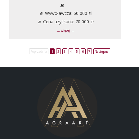
Wywoławcza: 60 000 zł
Cena uzyskana: 70 000 zł
... więcej ...
Poprzednia
1
2
3
4
5
6
7
Następna