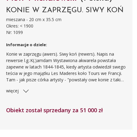
KONIE W ZAPRZĘGU. SIWY KOŃ
mieszana - 20 cm x 35.5 cm
Okres: < 1900
Nr: 1099
Informacje o dziele:
Konie w zaprzęgu (awers). Siwy koń (rewers). Napis na
rewersie l.g.:K(.)amdam Wystawiona akwarela powstała
zapewne w latach 1844-1845, kiedy artysta odwiedził swego
teścia w jego majątku Les Maderes koło Tours we Francji.
Tam - jak pisze córka artysty - "powstały owe konie z takim
wysiłkiem ciągnące ładowne wozy, a do których wzoru
więcej
dostarczały podobne zaprzęgi na wybrzeżach Ligiery..." (cyt.
za: C. Michałowska: "Piotr Michałowski", Kraków 1911, s.75).
Jest to przedstawienie charakterystyczne dla twórczości
Obiekt został sprzedany za 51 000 zł
Michałowskiego - podobnie jak znajdujące się na rewersie
studium konia.