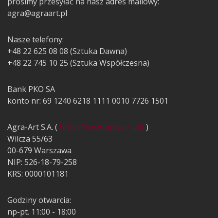
prosimy przesyłać na nasz adres mailowy:
agra@agraart.pl
Nasze telefony:
+48 22 625 08 08 (Sztuka Dawna)
+48 22 745 10 25 (Sztuka Współczesna)
Bank PKO SA
konto nr: 69 1240 6218 1111 0010 7726 1501
Agra-Art S.A. (
https://www.agraart.pl/
)
Wilcza 55/63
00-679 Warszawa
NIP: 526-18-79-258
KRS: 0000101181
Godziny otwarcia:
np-pt. 11:00 - 18:00