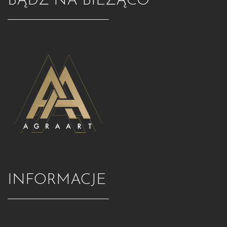
BĄDŹ NA BIEŻĄCO
INFORMACJE