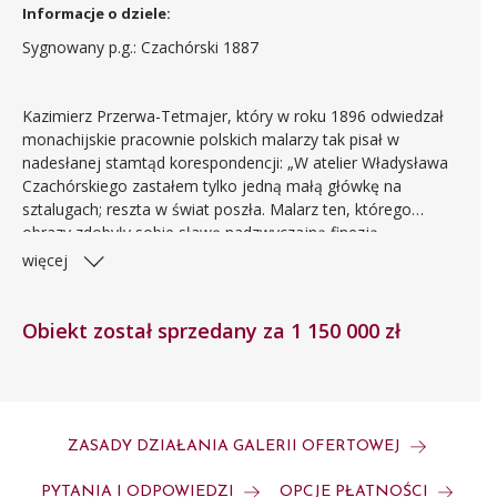
Informacje o dziele:
Sygnowany p.g.: Czachórski 1887
Kazimierz Przerwa-Tetmajer, który w roku 1896 odwiedzał
monachijskie pracownie polskich malarzy tak pisał w
nadesłanej stamtąd korespondencji: „W atelier Władysława
Czachórskiego zastałem tylko jedną małą główkę na
sztalugach; reszta w świat poszła. Malarz ten, którego
obrazy zdobyły sobie sławę nadzwyczajną finezją
wykonania, ma pracownię zupełnie taką, jak obrazy, które z
więcej
niej wychodzą: bardziej eleganckiej, bardziej wykwintnej
wyobrazić sobie niepodobna”. W tej pracowni pełnej
gobelinów, dywanów, stylowych zegarów, mebli, wazonów
Obiekt został sprzedany za 1 150 000 zł
powstał także prezentowany tu obraz Przed balem, dzieło w
pełni ilustrujące całe mistrzostwo i wirtuozerię artysty,
odtwarzającego połysk jedwabi, atłasów, lśnienie klejnotów,
subtelność kwiatów, lekkość koronek, puszystość włosów i
delikatną karnację modelki.
ZASADY DZIAŁANIA GALERII OFERTOWEJ
PYTANIA I ODPOWIEDZI
OPCJE PŁATNOŚCI