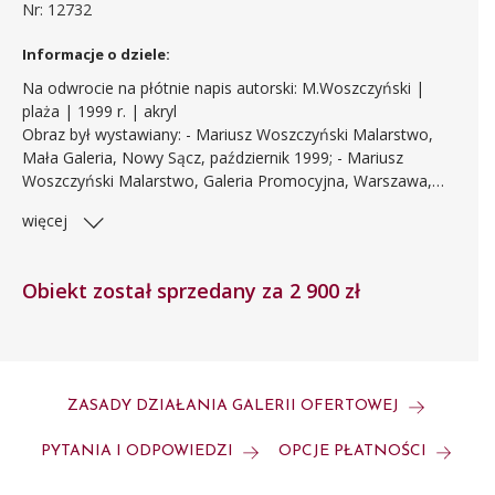
Nr: 12732
Informacje o dziele:
Na odwrocie na płótnie napis autorski: M.Woszczyński |
plaża | 1999 r. | akryl
Obraz był wystawiany:
- Mariusz Woszczyński Malarstwo,
Mała Galeria, Nowy Sącz, październik 1999;
- Mariusz
Woszczyński Malarstwo, Galeria Promocyjna, Warszawa,
maj 2000;
- Człowiek, W. Jędrzejec, A. Starowieyski, M.
więcej
Woszczyński, Galeria Aula ASP Warszawa, listopad 2000;
-
Woszczyński, Galeria Aspekt, ASP Warszawa, kwiecień 2002;
- Między rozumem a emocją, SARP Warszawa, kwiecień
Obiekt został sprzedany za 2 900 zł
2005.
ZASADY DZIAŁANIA GALERII OFERTOWEJ
PYTANIA I ODPOWIEDZI
OPCJE PŁATNOŚCI