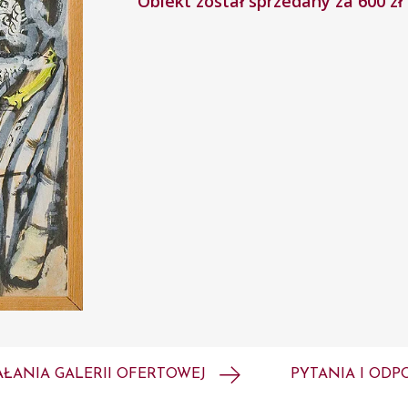
Obiekt został sprzedany za 600 zł
AŁANIA GALERII OFERTOWEJ
PYTANIA I ODP