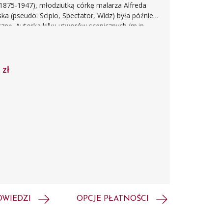
875-1947), młodziutką córkę malarza Alfreda
(pseudo: Scipio, Spectator, Widz) była później
eczną. Autorka kilku utworów scenicznych (m.in.
eści Majaki (1911) oraz zbiorów nowel (Swoi ludzie
a – głównie wileńskimi – czasopismami,
lne, wiersze i nowele.
 zł
OWIEDZI
OPCJE PŁATNOŚCI