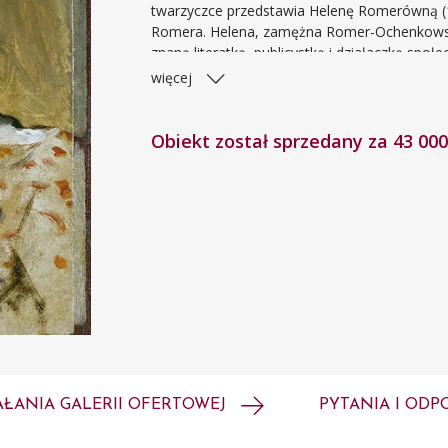
twarzyczce przedstawia Helenę Romerówną (1
Romera. Helena, zamężna Romer-Ochenkowska 
znaną literatką, publicystką i działaczką społ
Karylla czyli miłość patriotyczna 1904), powi
więcej
1922, Tutejsi 1931) współpracowała z kilkom
zamieszczając w nich artykuły, recenzje teatra
Obiekt został sprzedany za 43 000
AŁANIA GALERII OFERTOWEJ
PYTANIA I ODP