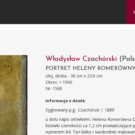
Władysław Czachórski
(Pol
PORTRET HELENY ROMERÓWN
olej, deska - 36 cm x 23.6 cm
Okres: < 1900
Nr: 1568
Informacje o dziele:
Sygnowany p.g.:
Czachórski | 1889
u dołu napis ołówkiem:
Helena Romerówna
D
listewki szerokości ca 1,2 cm powiększające 
numerem 84. Ten lekko i swobodnie malowany portret uroczej panienki o delikatnej, wrażliwej