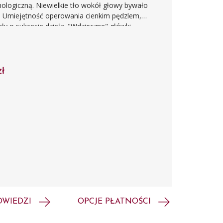
hologiczną. Niewielkie tło wokół głowy bywało
. Umiejętność operowania cienkim pędzlem,
ły o sukcesie dzieła. "Wdzięczne" główki,
 salonowej, stały się dla następnych pokoleń
a o błękitnych oczach pozowała do kilku
zł
OWIEDZI
OPCJE PŁATNOŚCI