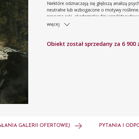
Niektóre odznaczają się głębszą analizą psyc
neutralne lub wzbogacone o motywy roślinne
precyzja ręki, akademickie fini współdecydowa
poszukiwane przez wiernych odbiorców sztuki
więcej
synonimem epoki eklektyzmu. Rudowłosa dam
obrazów artysty.
Obiekt został sprzedany za 6 900 
AŁANIA GALERII OFERTOWEJ
PYTANIA I ODP