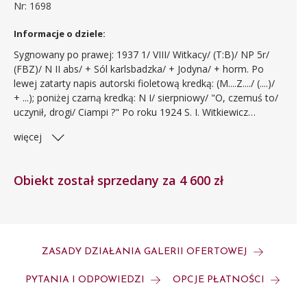
Nr: 1698
Informacje o dziele:
Sygnowany po prawej: 1937 1/ VIII/ Witkacy/ (T:B)/ NP 5r/
(FBZ)/ N II abs/ + Sól karlsbadzka/ + Jodyna/ + horm. Po
lewej zatarty napis autorski fioletową kredką: (M....Z..../ (....)/
+ ...); poniżej czarną kredką: N I/ sierpniowy/ "O, czemuś to/
uczynił, drogi/ Ciampi ?" Po roku 1924 S. I. Witkiewicz
ograniczył swą twórczość malarską do działalności "Firmy
więcej
portretowej S. I. Witkiewicz" malując pastelowe portrety
według, określonych regulaminem Firmy, pięciu
podstawowych typów A, B, C, D, E oraz ich pochodnych.
Obiekt został sprzedany za 4 600 zł
Obok sygnatury umieszczał często informacje o zażytych
używkach i narkotykach, których działanie na sobie
eksperymentował.
ZASADY DZIAŁANIA GALERII OFERTOWEJ
PYTANIA I ODPOWIEDZI
OPCJE PŁATNOŚCI